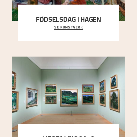
FØDSELSDAG I HAGEN
SE KUNSTVERK
En gruppe mennesker er samlet under de store
trekronene i prestegårdshagen...