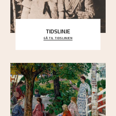
TIDSLINJE
GÅ TIL TIDSLINJEN
Bli kjent med Nikolai Astrups liv, kunstnerskap og
ettermæle i en interaktiv presentasjon.