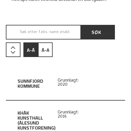
Astrups kunst inneheld dessutan eit biletgalleri.
SØK
SØK ETTER F.EKS. NAMN ETABLERINGSÅR...
A-Å
Å-A
SUNNFJORD
Grunnlagt:
2020
KOMMUNE
KHÅK
Grunnlagt:
2016
KUNSTHALL
(ÅLESUND
KUNSTFORENING)