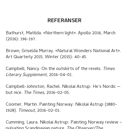
REFERANSER
Bathurst, Matilda
.
«Northern light»
.
Apollo 2016, March
(2016): 196-197.
Brown, Griselda Murray
.
«Natural Wonders National Art»
.
Art Quarterly 2015, Winter (2015): 40-45.
Campbell, Nancy
.
On the outskirts of the revels
.
Times
Literary Supplement,
2016-04-01.
Campbell-Johnston, Rachel
.
Nikolai Astrup: He’s Nordic —
but nice
.
The Times,
2016-02-05.
Coomer, Martin
.
Painting Norway: Nikolai Astrup (1880-
1928)
.
Timeout,
2016-02-01.
Cumming, Laura
.
Nikolai Astrup: Painting Norway review –
pulsating Scandinavian nature
.
The Observer/The