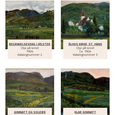
BEGRAVELSESDAG I JØLSTER
ÅLHUS KIRKE, ST. HANS
Olje på lerret
Olje på lerret
1904
Ca.
1904
Katalognummer 2
Katalognummer 3
JUNINATT OG SOLEIER
KLAR JUNINATT