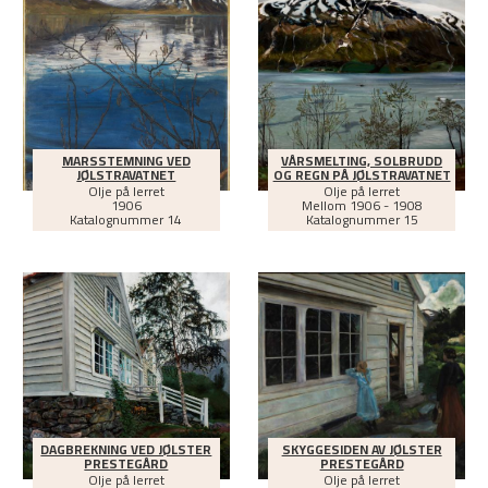
MARSSTEMNING VED
VÅRSMELTING, SOLBRUDD
JØLSTRAVATNET
OG REGN PÅ JØLSTRAVATNET
Olje på lerret
Olje på lerret
1906
Mellom
1906 - 1908
Katalognummer 14
Katalognummer 15
DAGBREKNING VED JØLSTER
SKYGGESIDEN AV JØLSTER
PRESTEGÅRD
PRESTEGÅRD
Olje på lerret
Olje på lerret