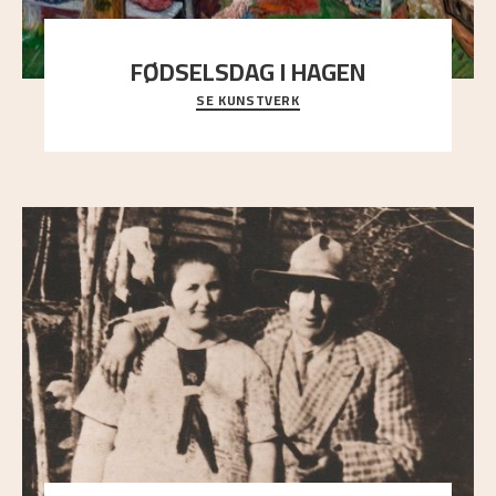
FØDSELSDAG I HAGEN
SE KUNSTVERK
En gruppe mennesker er samlet under de store
trekronene i prestegårdshagen...