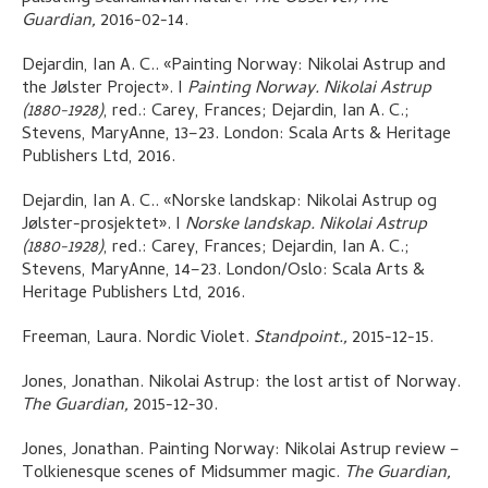
Guardian,
2016-02-14.
Dejardin, Ian A. C.
.
«Painting Norway: Nikolai Astrup and
the Jølster Project»
.
I
Painting Norway. Nikolai Astrup
(1880-1928)
,
red.: Carey, Frances; Dejardin, Ian A. C.;
Stevens, MaryAnne,
13–23.
London:
Scala Arts & Heritage
Publishers Ltd,
2016.
Dejardin, Ian A. C.
.
«Norske landskap: Nikolai Astrup og
Jølster-prosjektet»
.
I
Norske landskap. Nikolai Astrup
(1880-1928)
,
red.: Carey, Frances; Dejardin, Ian A. C.;
Stevens, MaryAnne,
14–23.
London/Oslo:
Scala Arts &
Heritage Publishers Ltd,
2016.
Freeman, Laura
.
Nordic Violet
.
Standpoint.,
2015-12-15.
Jones, Jonathan
.
Nikolai Astrup: the lost artist of Norway
.
The Guardian,
2015-12-30.
Jones, Jonathan
.
Painting Norway: Nikolai Astrup review –
Tolkienesque scenes of Midsummer magic
.
The Guardian,