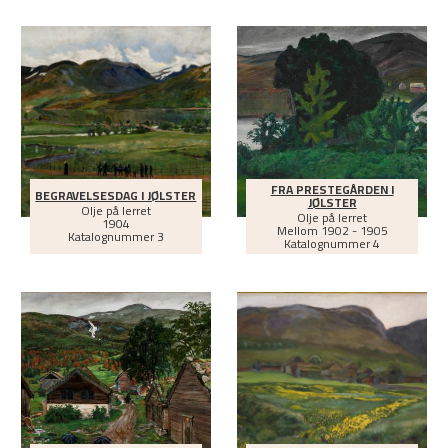
FRA PRESTEGÅRDEN I
BEGRAVELSESDAG I JØLSTER
JØLSTER
Olje på lerret
Olje på lerret
1904
Mellom
1902 - 1905
Katalognummer 3
Katalognummer 4