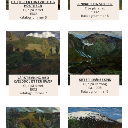
ET JØLSTERTUN I VÆTE OG
JUNINATT OG SOLEIER
HØSTREGN
Olje på lerret
Olje på lerret
1902
1902
Katalognummer 6
Katalognummer 5
VÅRSTEMNING MED
SETER I MÅNESKINN
KVELDSOL ETTER UVÆR
Olje på Kartong
Olje på lerret
Ca.
1903
1902
Katalognummer 8
Katalognummer 7