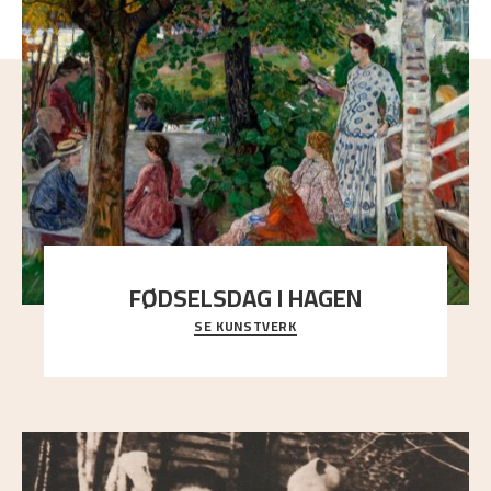
FØDSELSDAG I HAGEN
SE KUNSTVERK
En gruppe mennesker er samlet under de store
trekronene i prestegårdshagen...