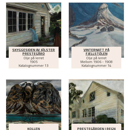
SKYGGESIDEN AV JØLSTER
VINTERNATT PÅ
PRESTEGÅRD
FJELLSTØLEN
Olje på lerret
Olje på lerret
1905
Mellom
1906 - 1908
Katalognummer 13
Katalognummer 14
KOLLEN
PRESTEGÅRDEN I REGN