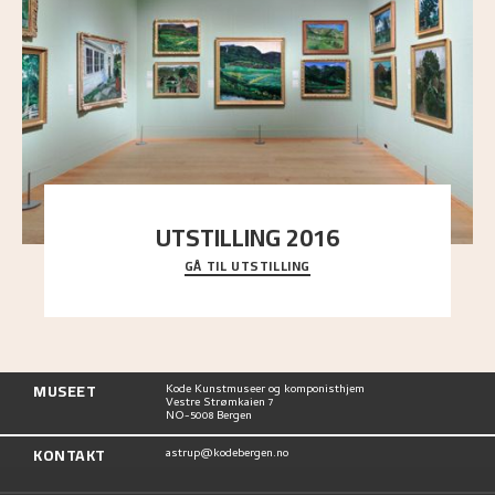
UTSTILLING 2016
GÅ TIL UTSTILLING
En komplett oversikt over Nikolai Astrups
utstillinger, fra debuten i 1900 og frem til i dag.
MUSEET
Kode Kunstmuseer og komponisthjem
Vestre Strømkaien 7
NO-5008 Bergen
KONTAKT
astrup@kodebergen.no