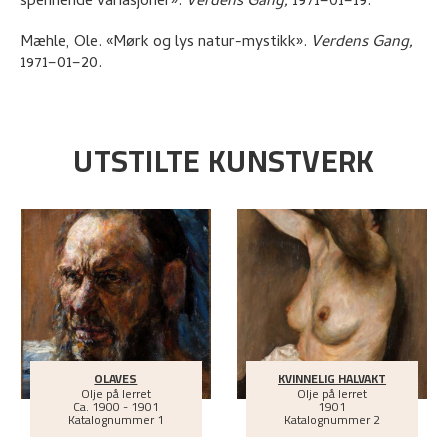
spennende variasjoner»
.
Verdens Gang,
1971–01–19.
Mæhle, Ole
.
«Mørk og lys natur-mystikk»
.
Verdens Gang,
1971–01–20.
UTSTILTE KUNSTVERK
OLAVES
KVINNELIG HALVAKT
Olje på lerret
Olje på lerret
Ca.
1900 - 1901
1901
Katalognummer 1
Katalognummer 2