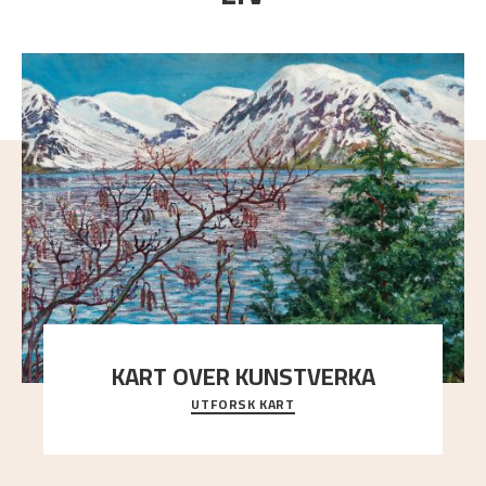
KART OVER KUNSTVERKA
UTFORSK KART
Utforsk stedene og utsiktene i Astrups malerier