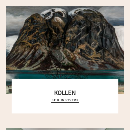
KOLLEN
SE KUNSTVERK
Et ruvende fjell dominerer bildeflaten, og står i
sterk kontrast til det spinkle rognetreet ute
..."