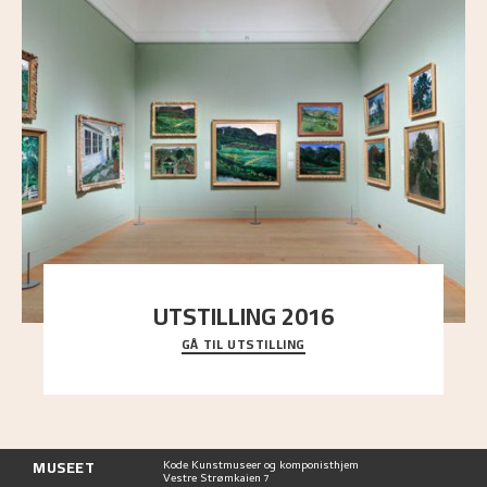
UTSTILLING 2016
GÅ TIL UTSTILLING
En komplett oversikt over Nikolai Astrups
utstillinger, fra debuten i 1900 og frem til i dag.
MUSEET
Kode Kunstmuseer og komponisthjem
Vestre Strømkaien 7