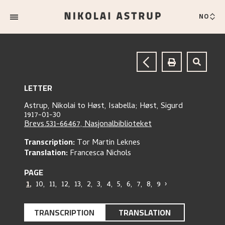
NO
LETTER
Astrup, Nikolai
to
Høst, Isabella;
Høst, Sigurd
1917-01-30
Brevs.531-66467, Nasjonalbiblioteket
Transcription:
Tor Martin Leknes
Translation:
Francesca Nichols
PAGE
1
,
10
,
11
,
12
,
13
,
2
,
3
,
4
,
5
,
6
,
7
,
8
,
9
›
TRANSCRIPTION
TRANSLATION