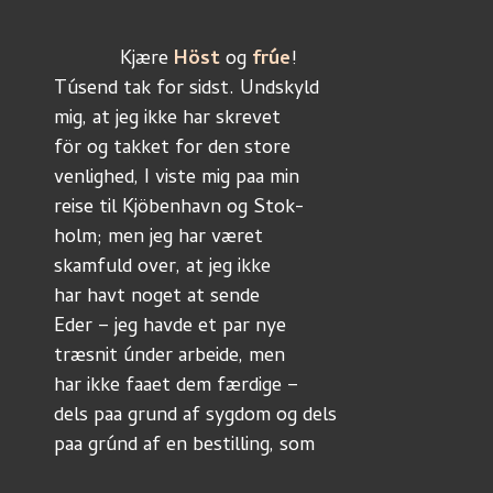
	    Kjære 
Höst
 og 
frúe
!
Túsend tak for sidst. Undskyld
mig, at jeg ikke har skrevet
för og takket for den store
venlighed, I viste mig paa min
reise til Kjöbenhavn og Stok-
holm; men jeg har været
skamfuld over, at jeg ikke
har havt noget at sende
Eder – jeg havde et par nye
træsnit únder arbeide, men
har ikke faaet dem færdige –
dels paa grund af sygdom og dels
paa grúnd af en bestilling, som