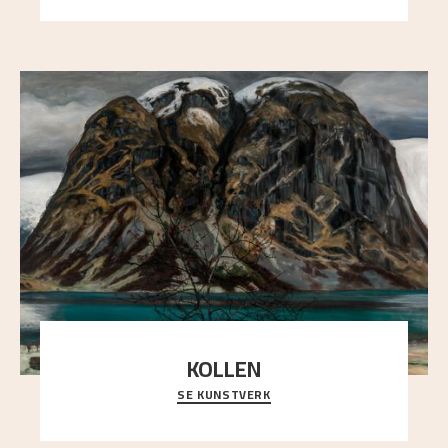
KOLLEN
SE KUNSTVERK
Et ruvende fjell dominerer bildeflaten, og står i
sterk kontrast til det spinkle rognetreet ute
..."