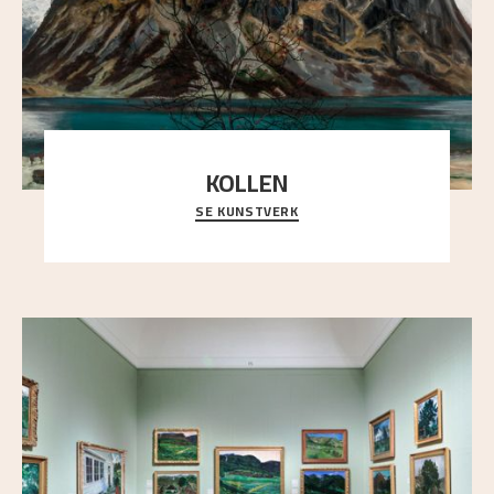
KOLLEN
SE KUNSTVERK
Et ruvende fjell dominerer bildeflaten, og står i
sterk kontrast til det spinkle rognetreet ute
..."