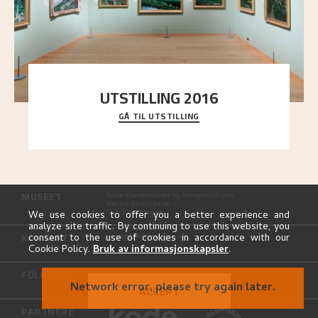
UTSTILLING 2016
GÅ TIL UTSTILLING
En komplett oversikt over Nikolai Astrups
utstillinger, fra debuten i 1900 og frem til i dag.
MUSEET
Kode Kunstmuseer og komponisthjem
Vestre Strømkaien 7
NO-5008 Bergen
We use cookies to offer you a better experience and
analyze site traffic. By continuing to use this website, you
KONTAKT
consent to the use of cookies in accordance with our
astrup@kodebergen.no
Cookie Policy.
Bruk av informasjonskapsler
.
FØLG OSS
Network error, please try again later.
ACCEPT
PARTNERE