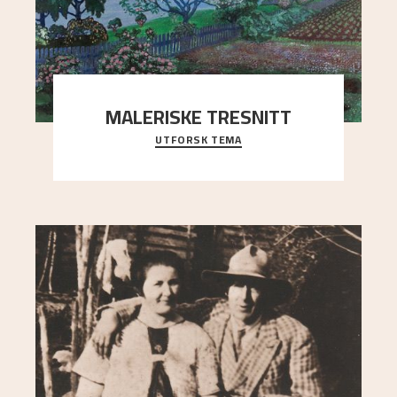
MALERISKE TRESNITT
UTFORSK TEMA
"Here in this country, Munch and I are two of the
few who have tried our hand at this ‘modern w
..."