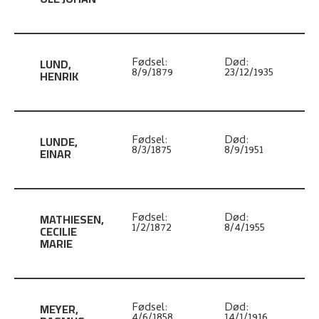
LUND
,
Fødsel:
Død:
8/9/1879
23/12/1935
HENRIK
LUNDE
,
Fødsel:
Død:
8/3/1875
8/9/1951
EINAR
MATHIESEN
,
Fødsel:
Død:
1/2/1872
8/4/1955
CECILIE
MARIE
MEYER
,
Fødsel:
Død:
4/6/1858
14/1/1916