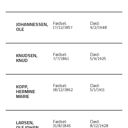
JOHANNESSEN
,
Fødsel:
Død:
17/12/1857
9/2/1948
OLE
KNUDSEN
,
Fødsel:
Død:
7/7/1861
5/9/1925
KNUD
KOPP
,
Fødsel:
Død:
18/12/1862
5/1/1911
HERMINE
MARIE
LARSEN
,
Fødsel:
Død:
31/8/1845
8/12/1928
OLE JOHAN