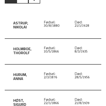
ASTRUP
,
Fødsel:
Død:
30/8/1880
21/1/1928
NIKOLAI
HOLMBOE
,
Fødsel:
Død:
10/5/1866
8/3/1935
THOROLF
HURUM
,
Fødsel:
Død:
2/3/1876
28/5/1956
ANNA
HØST
,
Fødsel:
Død:
22/1/1866
21/8/1939
SIGURD