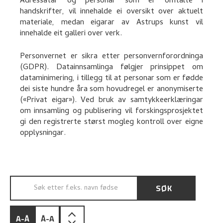
Adressatar og personar som er omtalte i
handskrifter, vil innehalde ei oversikt over aktuelt
materiale, medan eigarar av Astrups kunst vil
innehalde eit galleri over verk.
Personvernet er sikra etter personvernforordninga
(GDPR). Datainnsamlinga følgjer prinsippet om
dataminimering, i tillegg til at personar som er fødde
dei siste hundre åra som hovudregel er anonymiserte
(«Privat eigar»). Ved bruk av samtykkeerklæringar
om innsamling og publisering vil forskingsprosjektet
gi den registrerte størst mogleg kontroll over eigne
opplysningar.
SØK
SØK ETTER F.EKS. NAVN FØDSELSDATO
A-Å
Å-A