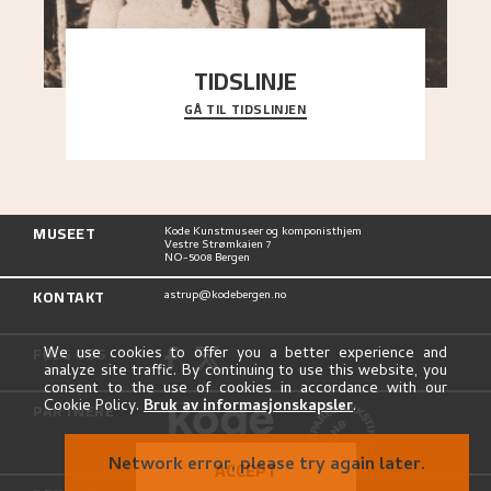
TIDSLINJE
GÅ TIL TIDSLINJEN
Bli kjent med Nikolai Astrups liv, kunstnerskap og
ettermæle i en interaktiv presentasjon.
MUSEET
Kode Kunstmuseer og komponisthjem
Vestre Strømkaien 7
NO-5008 Bergen
KONTAKT
astrup@kodebergen.no
FØLG OSS
We use cookies to offer you a better experience and
analyze site traffic. By continuing to use this website, you
consent to the use of cookies in accordance with our
Cookie Policy.
Bruk av informasjonskapsler
.
PARTNERE
Network error, please try again later.
ACCEPT