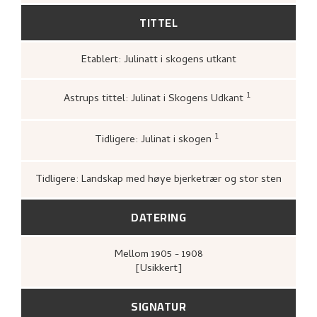
TITTEL
Etablert: Julinatt i skogens utkant
1
Astrups tittel: Julinat i Skogens Udkant
Bergens kunstforening,
Katalog over
Nikolai Astrups Maleriutstilling
(Berg
Bjarne Klausens Bogtrykkeri, Bergen
1
Tidligere: Julinat i skogen
kunstforening, 1908),
upag.
ukjent,
1911–02–07.
Tidligere: Landskap med høye bjerketrær og stor sten
DATERING
Mellom
1905 - 1908
[Usikkert]
SIGNATUR