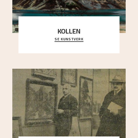
KOLLEN
SE KUNSTVERK
Et ruvende fjell dominerer bildeflaten, og står i
sterk kontrast til det spinkle rognetreet ute
..."