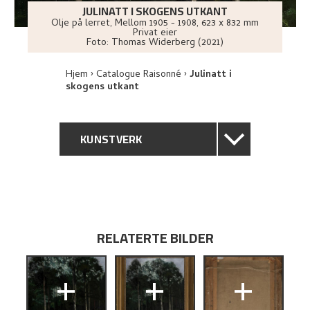
JULINATT I SKOGENS UTKANT
Olje på lerret
,
Mellom
1905 - 1908
, 623 x 832 mm
Privat eier
Foto:
Thomas Widerberg (2021)
Hjem
Catalogue Raisonné
Julinatt i
skogens utkant
KUNSTVERK
GENERELL BESKRIVELSE
TEKNISK INFORMASJON
RELATERTE BILDER
PROVENIENS
+
+
+
UTSTILLINGSHISTORIE