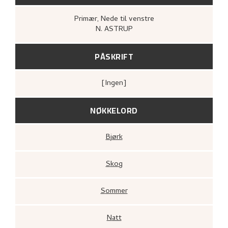
Primær
, Nede til venstre
N. ASTRUP
PÅSKRIFT
[ingen]
NØKKELORD
Bjørk
Skog
Sommer
Natt