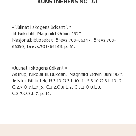
KUNSTNERENS NOTAT
"Jùlinat i skogens ùdkant".
til
Bukdahl, Magnhild Ødvin
,
1927.
Nasjonalbiblioteket, Brevs.709-66347; Brevs.709-
66350; Brevs.709-66348.
p. 61
.
Julinat i skogens ùdkant
Astrup, Nikolai
til
Bukdahl, Magnhild Ødvin
,
Juni 1927.
Jølster Bibliotek, B.3.10.O.3.L.10_1; B.3.10.O.3.L.10_2;
C.2.7.O.7.L.7_5; C.3.2.O.8.L.2; C.3.2.O.8.L.3;
C.3.7.O.8.L.7.
p. 19
.