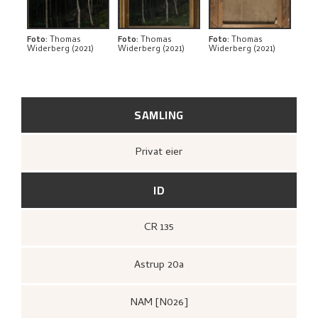
KUNSTNERENS NOTAT
BIBLIOGRAFI
Foto
:
Thomas
Foto
:
Thomas
Foto
:
Thomas
Widerberg (2021)
Widerberg (2021)
Widerberg (2021)
RELATERTE KUNSTVERK
UTFORSK
SAMLING
Privat eier
ID
CR 135
Astrup 20a
NAM [N026]