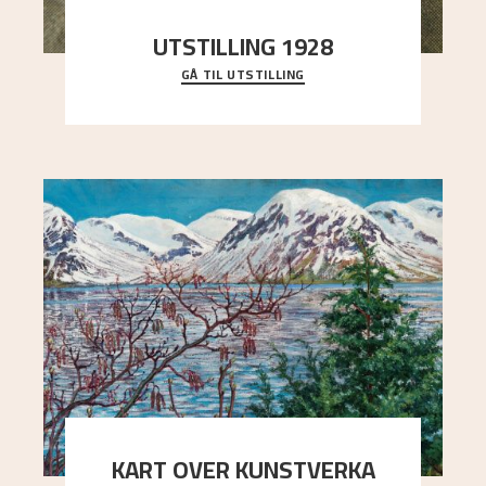
UTSTILLING 1928
GÅ TIL UTSTILLING
Då Astrup døydde i 1928, tok vennene Moritz
Kaland og Simon Thorbjørnsen initiativ til å
arrang
..."
KART OVER KUNSTVERKA