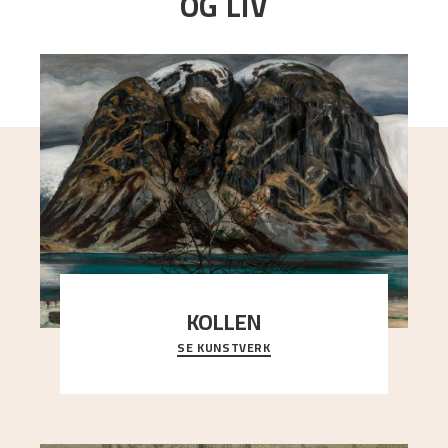
OG LIV
KOLLEN
SE KUNSTVERK
Et ruvende fjell dominerer bildeflaten, og står i
sterk kontrast til det spinkle rognetreet ute
..."