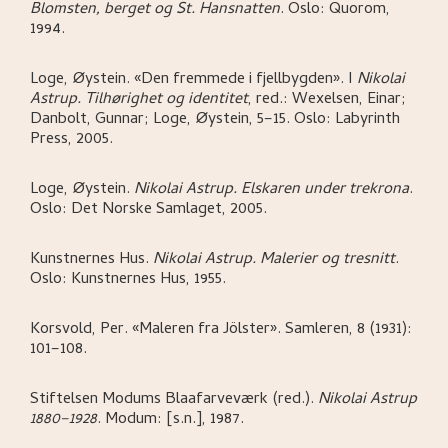
Blomsten, berget og St. Hansnatten
.
Oslo:
Quorom,
1994.
Loge, Øystein
.
«Den fremmede i fjellbygden»
.
I
Nikolai
Astrup. Tilhørighet og identitet
,
red.: Wexelsen, Einar;
Danbolt, Gunnar; Loge, Øystein,
5–15.
Oslo:
Labyrinth
Press,
2005.
Loge, Øystein
.
Nikolai Astrup. Elskaren under trekrona
.
Oslo:
Det Norske Samlaget,
2005.
Kunstnernes Hus
.
Nikolai Astrup. Malerier og tresnitt
.
Oslo:
Kunstnernes Hus,
1955.
Korsvold, Per
.
«Maleren fra Jölster»
.
Samleren, 8 (1931):
101–108.
Stiftelsen Modums Blaafarveværk (red.)
.
Nikolai Astrup
1880–1928
.
Modum:
[s.n.],
1987.