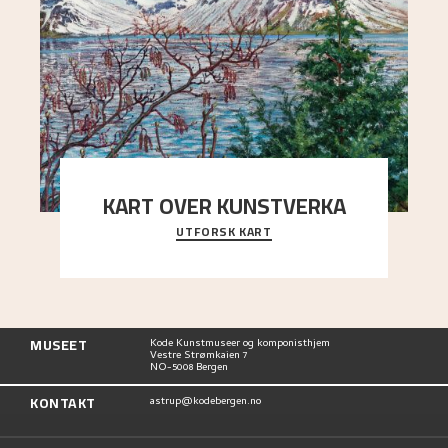
KART OVER KUNSTVERKA
UTFORSK KART
Utforsk stedene og utsiktene i Astrups malerier
MUSEET
Kode Kunstmuseer og komponisthjem
Vestre Strømkaien 7
NO-5008 Bergen
KONTAKT
astrup@kodebergen.no