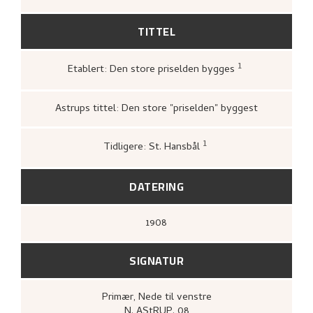
TITTEL
1
Etablert: Den store priselden bygges
Kunstnernes Hus,
Nikolai Astrup. Male
og tresnitt
(Oslo: Kunstnernes Hus,
Kunstnernes Hus, 1955),
21.
Astrups tittel: Den store "priselden" byggest
1
Tidligere: St. Hansbål
Bergens Kunstforening,
Nikolai Astrup
1880–1928. Mindeutstilling
(Bergen: A/S
John Griegs Boktrykkeri, Bergens
DATERING
kunstforening, 1928),
[no].
1908
SIGNATUR
Primær
, Nede til venstre
N. AStRUP. 08