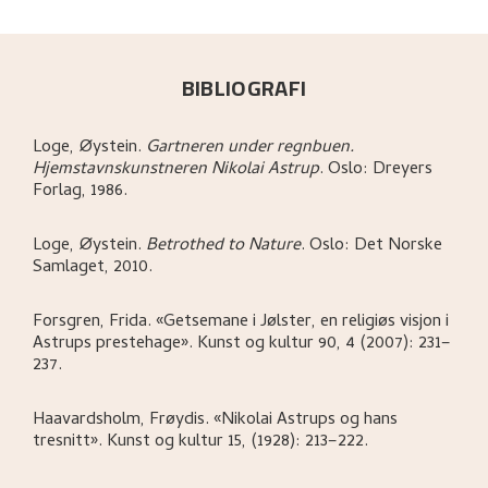
BIBLIOGRAFI
Loge, Øystein
.
Gartneren under regnbuen.
Hjemstavnskunstneren Nikolai Astrup
.
Oslo:
Dreyers
Forlag,
1986.
Loge, Øystein
.
Betrothed to Nature
.
Oslo:
Det Norske
Samlaget,
2010.
Forsgren, Frida
.
«Getsemane i Jølster, en religiøs visjon i
Astrups prestehage»
.
Kunst og kultur 90, 4 (2007): 231–
237.
Haavardsholm, Frøydis
.
«Nikolai Astrups og hans
tresnitt»
.
Kunst og kultur 15, (1928): 213–222.