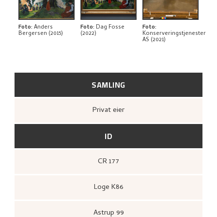
KUNSTNERENS NOTAT
BIBLIOGRAFI
Foto
:
Anders
Foto
:
Dag Fosse
Foto
:
Bergersen (2015)
(2022)
Konserveringstjenester
AS (2021)
RELATERTE KUNSTVERK
UTFORSK
SAMLING
Privat eier
ID
CR 177
Loge K86
Astrup 99