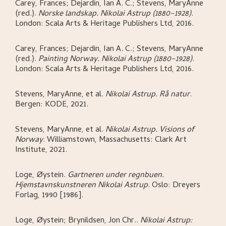
Carey, Frances; Dejardin, Ian A. C.; Stevens, MaryAnne
(red.)
.
Norske landskap. Nikolai Astrup (1880–1928)
.
London:
Scala Arts & Heritage Publishers Ltd,
2016.
Carey, Frances; Dejardin, Ian A. C.; Stevens, MaryAnne
(red.)
.
Painting Norway. Nikolai Astrup (1880–1928)
.
London:
Scala Arts & Heritage Publishers Ltd,
2016.
Stevens, MaryAnne, et al
.
Nikolai Astrup. Rå natur
.
Bergen:
KODE,
2021.
Stevens, MaryAnne, et al
.
Nikolai Astrup. Visions of
Norway
.
Williamstown, Massachusetts:
Clark Art
Institute,
2021.
Loge, Øystein
.
Gartneren under regnbuen.
Hjemstavnskunstneren Nikolai Astrup
.
Oslo:
Dreyers
Forlag,
1990 [1986].
Loge, Øystein; Brynildsen, Jon Chr.
.
Nikolai Astrup: