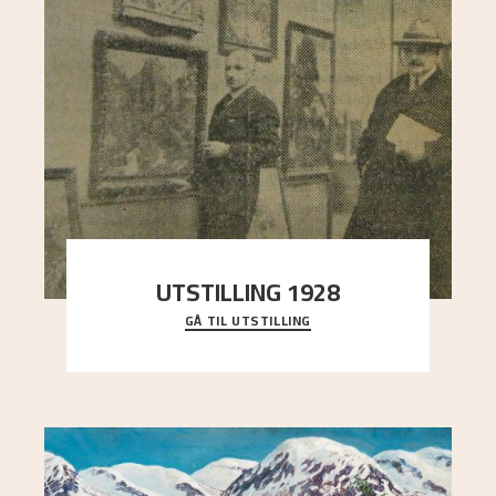
UTSTILLING 1928
GÅ TIL UTSTILLING
Då Astrup døydde i 1928, tok vennene Moritz
Kaland og Simon Thorbjørnsen initiativ til å
arrang
..."