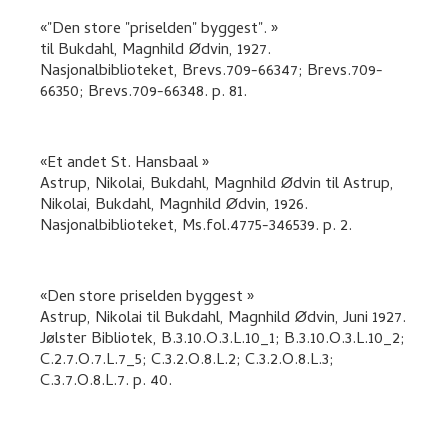
"Den store "priselden" byggest".
til
Bukdahl, Magnhild Ødvin
,
1927.
Nasjonalbiblioteket, Brevs.709-66347; Brevs.709-
66350; Brevs.709-66348.
p. 81
.
Et andet St. Hansbaal
Astrup, Nikolai, Bukdahl, Magnhild Ødvin
til
Astrup,
Nikolai, Bukdahl, Magnhild Ødvin
,
1926.
Nasjonalbiblioteket, Ms.fol.4775-346539.
p. 2
.
Den store priselden byggest
Astrup, Nikolai
til
Bukdahl, Magnhild Ødvin
,
Juni 1927.
Jølster Bibliotek, B.3.10.O.3.L.10_1; B.3.10.O.3.L.10_2;
C.2.7.O.7.L.7_5; C.3.2.O.8.L.2; C.3.2.O.8.L.3;
C.3.7.O.8.L.7.
p. 40
.