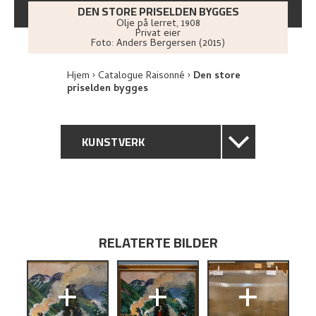
DEN STORE PRISELDEN BYGGES
Olje på lerret
,
1908
Privat eier
Foto:
Anders Bergersen (2015)
Hjem
Catalogue Raisonné
Den store
priselden bygges
KUNSTVERK
GENERELL BESKRIVELSE
TEKNISK INFORMASJON
RELATERTE BILDER
PROVENIENS
+
+
+
UTSTILLINGSHISTORIE