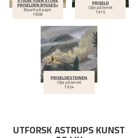
STUDIE «DEN STORE
PRISELD
PRISELDEN BYGGES»
Olje på lerret
Blyant på papir
1915
1908
PRISELDESTEINEN
Olje på lerret
1924
UTFORSK ASTRUPS KUNST