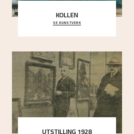
KOLLEN
SE KUNSTVERK
Et ruvende fjell dominerer bildeflaten, og står i
sterk kontrast til det spinkle rognetreet ute
..."
UTSTILLING 1928