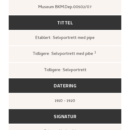
Museum BKM.Dep.00502/07
TITTEL
Etablert: Selvportrett med pipe
1
Tidligere: Selvportrett med pibe
Loge, Øystein,
Nikolai Astrup: tradisjon 
overskridelse
([Høvikodden]: Quorum 
Artes, Henie-Onstad kunstsenter, 1994)
Tidligere: Selvportrett
DATERING
1910 - 1920
SIGNATUR