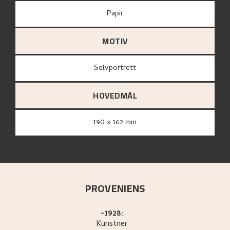
papir
MOTIV
Selvportrett
HOVEDMÅL
190 x 162 mm
PROVENIENS
-1928:
Kunstner