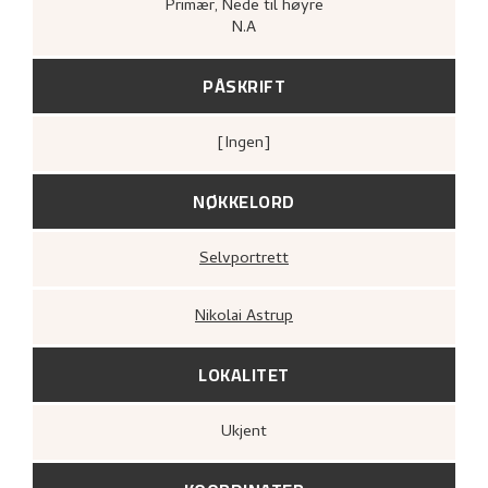
Primær
, Nede til høyre
N.A
PÅSKRIFT
[ingen]
NØKKELORD
Selvportrett
Nikolai Astrup
LOKALITET
Ukjent