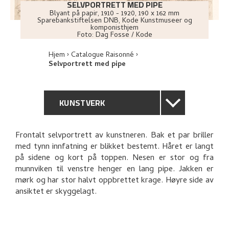
SELVPORTRETT MED PIPE
Blyant på papir
,
1910 - 1920
, 190 x 162 mm
Sparebankstiftelsen DNB, Kode Kunstmuseer og
komponisthjem
Foto:
Dag Fosse / Kode
Hjem
Catalogue Raisonné
Selvportrett med pipe
KUNSTVERK
GENERELL BESKRIVELSE
Frontalt selvportrett av kunstneren. Bak et par briller
med tynn innfatning er blikket bestemt. Håret er langt
TEKNISK INFORMASJON
på sidene og kort på toppen. Nesen er stor og fra
munnviken til venstre henger en lang pipe. Jakken er
PROVENIENS
mørk og har stor halvt oppbrettet krage. Høyre side av
ansiktet er skyggelagt.
UTSTILLINGSHISTORIE