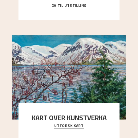
GÅ TIL UTSTILLING
Då Astrup døydde i 1928, tok vennene Moritz
Kaland og Simon Thorbjørnsen initiativ til å
arrang
..."
KART OVER KUNSTVERKA
UTFORSK KART
Utforsk stedene og utsiktene i Astrups malerier