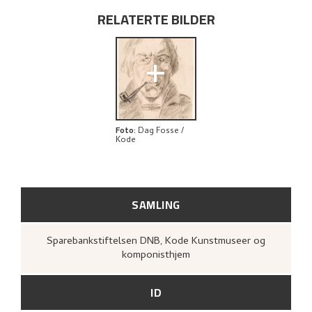
BIBLIOGRAFI
RELATERTE BILDER
RELATERTE KUNSTVERK
+
UTFORSK
Foto
:
Dag Fosse /
Kode
SAMLING
Sparebankstiftelsen DNB, Kode Kunstmuseer og
komponisthjem
ID