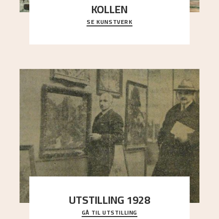
KOLLEN
SE KUNSTVERK
Et ruvende fjell dominerer bildeflaten, og står i
sterk kontrast til det spinkle rognetreet ute
..."
UTSTILLING 1928
GÅ TIL UTSTILLING
Då Astrup døydde i 1928, tok vennene Moritz