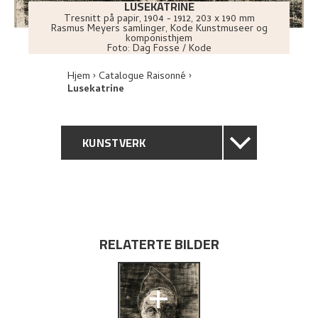
LUSEKATRINE
Tresnitt på papir
,
1904 - 1912
, 203 x 190 mm
Rasmus Meyers samlinger, Kode Kunstmuseer og
komponisthjem
Foto:
Dag Fosse / Kode
Hjem
Catalogue Raisonné
Lusekatrine
KUNSTVERK
GENERELL BESKRIVELSE
TEKNISK INFORMASJON
RELATERTE BILDER
PROVENIENS
+
UTFORSK