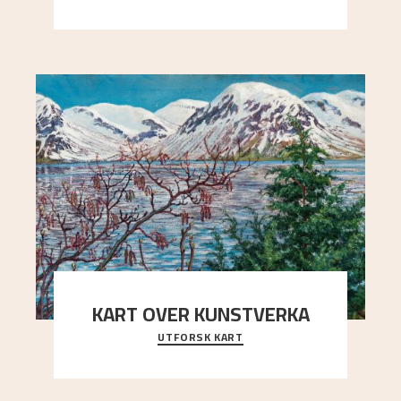
Kaland og Simon Thorbjørnsen initiativ til å
arrang
..."
KART OVER KUNSTVERKA
UTFORSK KART
Utforsk stedene og utsiktene i Astrups malerier