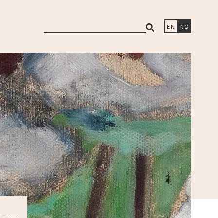
search
EN
NO