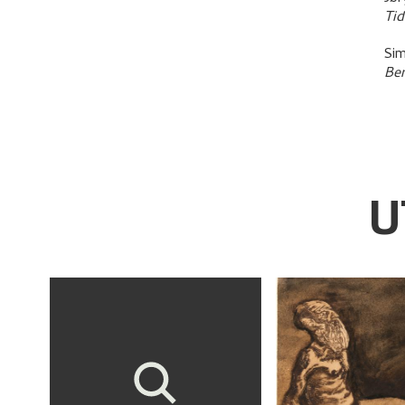
Ti
Si
Ber
U