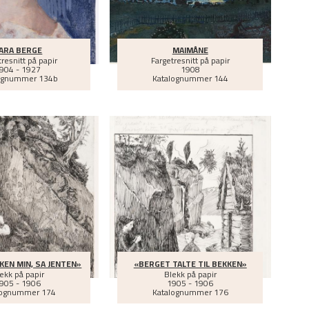
ARA BERGE
MAIMÅNE
resnitt på papir
Fargetresnitt på papir
904 - 1927
1908
ognummer 134b
Katalognummer 144
KEN MIN, SA JENTEN»
«BERGET TALTE TIL BEKKEN»
ekk på papir
Blekk på papir
905 - 1906
1905 - 1906
lognummer 174
Katalognummer 176