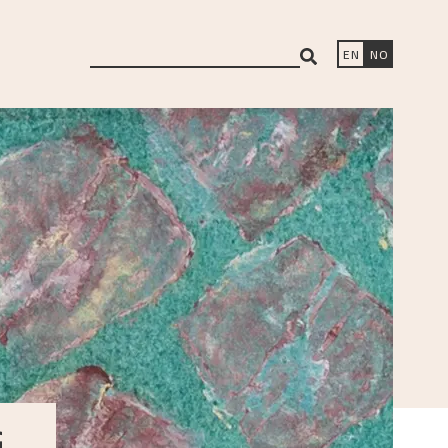
search
EN
NO
G