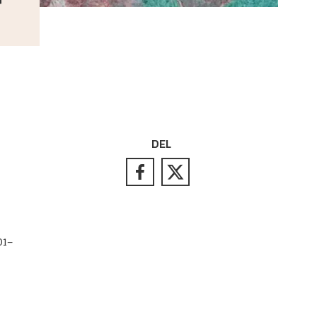
DEL
01–