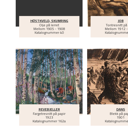
HØSTKVELD, SKUMRING
JOB
Olje på lerret
Tontresnitt på
Mellom
1905 - 1908
Mellom
1912 -
Katalognummer 40
Katalognumme
REVEBJELLER
DANS
Fargetresnitt på papir
Blekk på pa
1923
1901
Katalognummer 162a
Katalognumme