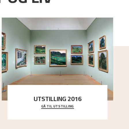
UTSTILLING 2016
GÅ TIL UTSTILLING
En komplett oversikt over Nikolai Astrups
utstillinger, fra debuten i 1900 og frem til i dag.