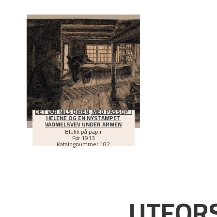
DET VAR NILS ØIREN, MED PASSOP I
HELENE OG EN NYSTAMPET
VADMELSVEV UNDER ARMEN
Blekk på papir
Før
1913
Katalognummer 182
UTFORS