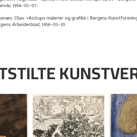
dende,
1956–01–07.
monæs, Olav
.
«Astrups malerier og grafikk i Bergens Kunstforenin
gens Arbeiderblad,
1956–01–10.
TSTILTE KUNSTVE