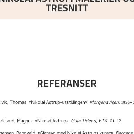
TRESNITT
REFERANSER
ivik, Thomas
.
«Nikolai Astrup-utstillingen»
.
Morgenavisen,
1956–
rdeland, Magnus
.
«Nikolai Astrup»
.
Gula Tidend,
1956–01–12.
gensen, Ragnvald
.
«Gjensyn med Nikolai Astrups kunst»
.
Bergens