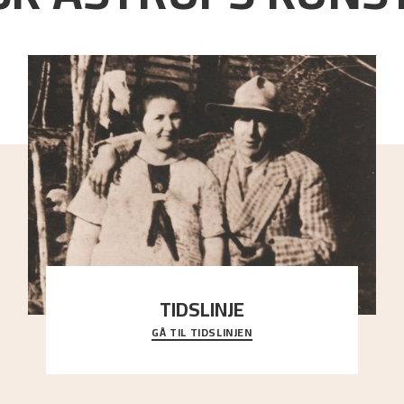
TIDSLINJE
GÅ TIL TIDSLINJEN
Bli kjent med Nikolai Astrups liv, kunstnerskap og
ettermæle i en interaktiv presentasjon.