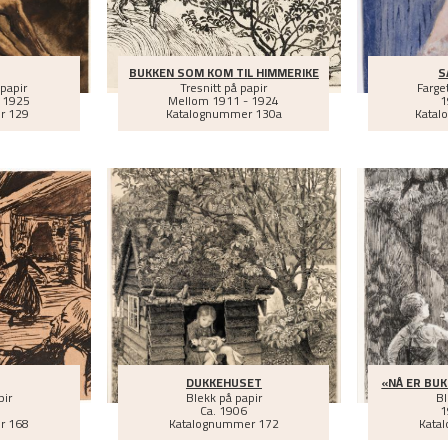
BUKKEN SOM KOM TIL HIMMERIKE
S
 papir
Tresnitt på papir
Farget
 1925
Mellom
1911 - 1924
1
r 129
Katalognummer 130a
Katal
DUKKEHUSET
«NÅ ER BUK
pir
Blekk på papir
Bl
Ca.
1906
1
r 168
Katalognummer 172
Kata