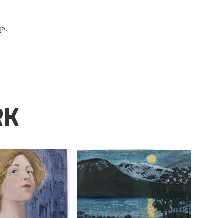
g»
.
RK