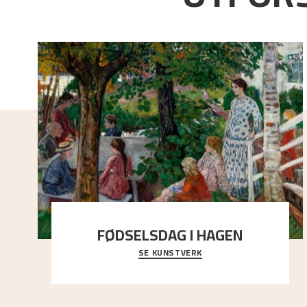
FØDSELSDAG I HAGEN
SE KUNSTVERK
En gruppe mennesker er samlet under de store
trekronene i prestegårdshagen...