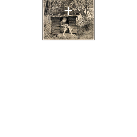
+
trup: tradisjon og
den]: Quorum &
stsenter, 1994),
35.