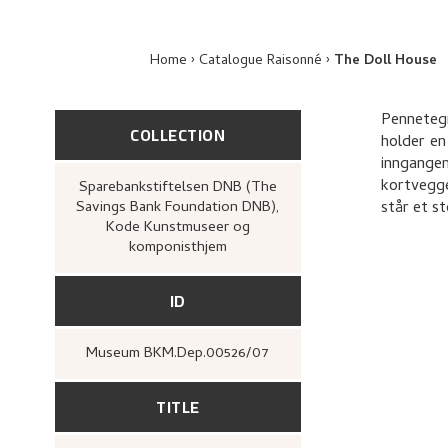
Home
Catalogue Raisonné
The Doll House
Pennetegn
COLLECTION
holder en
inngange
kortvegge
Sparebankstiftelsen DNB (The
Savings Bank Foundation DNB),
står et s
Kode Kunstmuseer og
komponisthjem
ID
Museum BKM.Dep.00526/07
TITLE