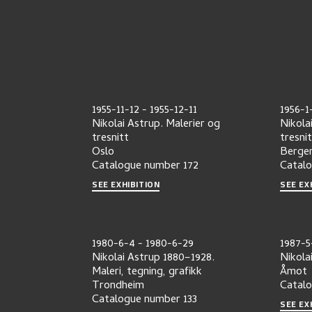
1955-11-12
-
1955-12-11
1956-1
Nikolai Astrup. Malerier og
Nikola
tresnitt
tresni
Oslo
Berge
Catalogue number
172
Catal
SEE EXHIBITION
SEE EX
1980-6-4
-
1980-6-29
1987-5
Nikolai Astrup 1880–1928.
Nikola
Maleri, tegning, grafikk
Åmot
Trondheim
Catal
Catalogue number
133
SEE EX