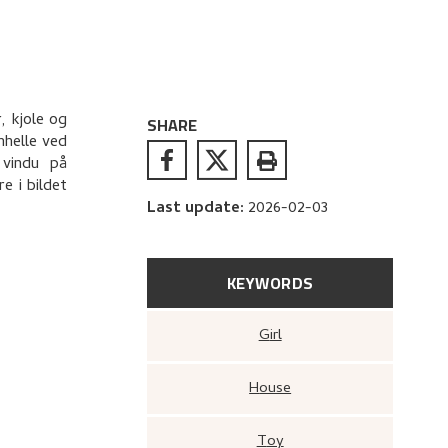
, kjole og
SHARE
nhelle ved
 vindu på
e i bildet
Last update
:
2026-02-03
KEYWORDS
Girl
House
Toy