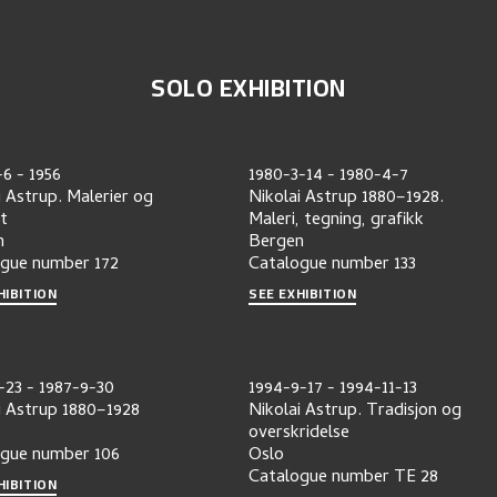
SOLO EXHIBITION
-6
-
1956
1980-3-14
-
1980-4-7
i Astrup. Malerier og
Nikolai Astrup 1880–1928.
tt
Maleri, tegning, grafikk
n
Bergen
ogue number
172
Catalogue number
133
HIBITION
SEE EXHIBITION
-23
-
1987-9-30
1994-9-17
-
1994-11-13
i Astrup 1880–1928
Nikolai Astrup. Tradisjon og
overskridelse
ogue number
106
Oslo
Catalogue number
TE 28
HIBITION