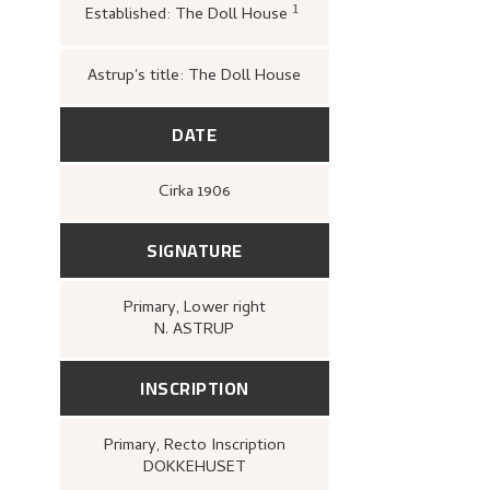
1
Established: The Doll House
Loge, Øystein,
Nikolai As
overskridelse
([Høvikod
Artes, Henie-Onstad kun
Astrup's title: The Doll House
DATE
Cirka
1906
SIGNATURE
Primary
, Lower right
N. ASTRUP
INSCRIPTION
Primary
, Recto
Inscription
DOKKEHUSET