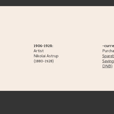
1906-1928:
-curre
Artist
Purcha
Nikolai
Astrup
Spare
(1880-1928)
Saving
DNB)