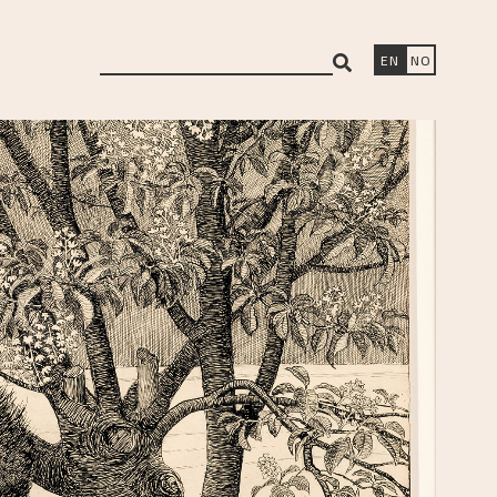
search
EN
NO