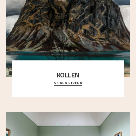
KOLLEN
SE KUNSTVERK
Et ruvende fjell dominerer bildeflaten, og står i
sterk kontrast til det spinkle rognetreet ute
..."