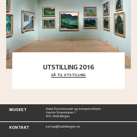
UTSTILLING 2016
GÅ TIL UTSTILLING
En komplett oversikt over Nikolai Astrups
utstillinger, fra debuten i 1900 og frem til i dag.
MUSEET
Kode Kunstmuseer og komponisthjem
Vestre Strømkaien 7
NO-5008 Bergen
KONTAKT
astrup@kodebergen.no