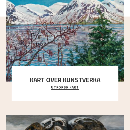
KART OVER KUNSTVERKA
UTFORSK KART
Utforsk stedene og utsiktene i Astrups malerier