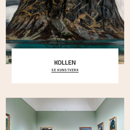
KOLLEN
SE KUNSTVERK
Et ruvende fjell dominerer bildeflaten, og står i
sterk kontrast til det spinkle rognetreet ute
..."