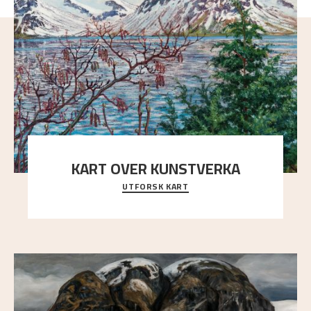
KART OVER KUNSTVERKA
UTFORSK KART
Utforsk stedene og utsiktene i Astrups malerier