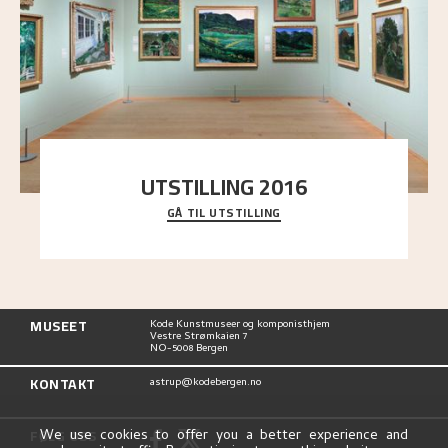
UTSTILLING 2016
GÅ TIL UTSTILLING
En komplett oversikt over Nikolai Astrups
utstillinger, fra debuten i 1900 og frem til i dag.
MUSEET
Kode Kunstmuseer og komponisthjem
Vestre Strømkaien 7
NO-5008 Bergen
KONTAKT
astrup@kodebergen.no
FØLG OSS
We use cookies to offer you a better experience and