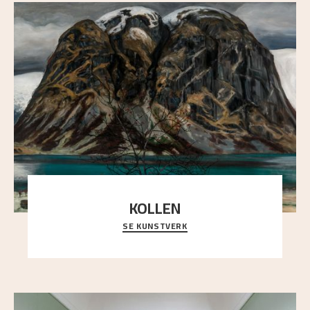
KOLLEN
SE KUNSTVERK
Et ruvende fjell dominerer bildeflaten, og står i
sterk kontrast til det spinkle rognetreet ute
..."