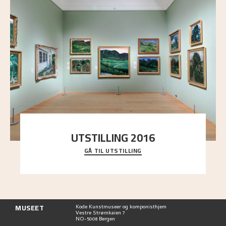
UTSTILLING 2016
GÅ TIL UTSTILLING
En komplett oversikt over Nikolai Astrups
utstillinger, fra debuten i 1900 og frem til i dag.
MUSEET
Kode Kunstmuseer og komponisthjem
Vestre Strømkaien 7
NO-5008 Bergen