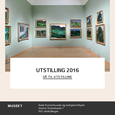
UTSTILLING 2016
GÅ TIL UTSTILLING
En komplett oversikt over Nikolai Astrups
utstillinger, fra debuten i 1900 og frem til i dag.
MUSEET
Kode Kunstmuseer og komponisthjem
Vestre Strømkaien 7
NO-5008 Bergen