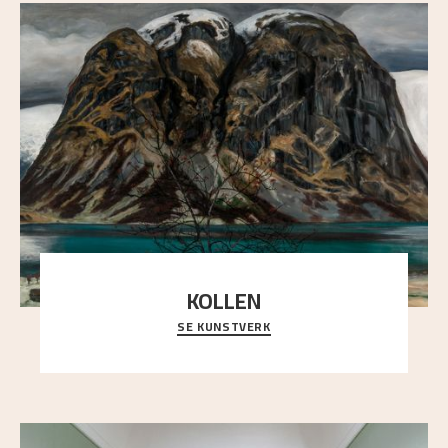
KOLLEN
SE KUNSTVERK
Et ruvende fjell dominerer bildeflaten, og står i
sterk kontrast til det spinkle rognetreet ute
..."