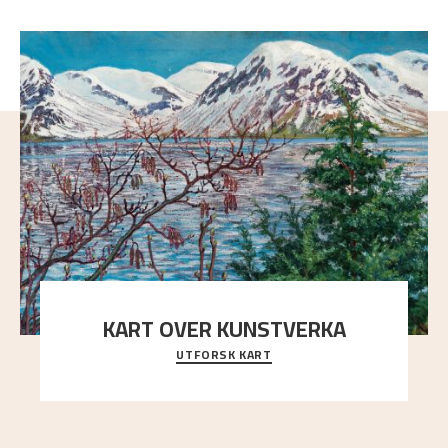
KART OVER KUNSTVERKA
UTFORSK KART
Utforsk stedene og utsiktene i Astrups malerier