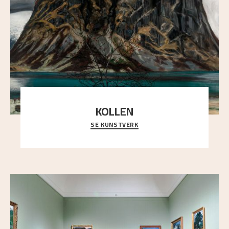
KOLLEN
SE KUNSTVERK
Et ruvende fjell dominerer bildeflaten, og står i
sterk kontrast til det spinkle rognetreet ute
..."