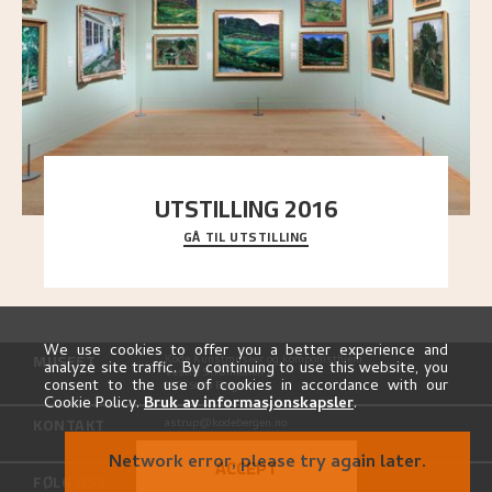
UTSTILLING 2016
GÅ TIL UTSTILLING
En komplett oversikt over Nikolai Astrups
utstillinger, fra debuten i 1900 og frem til i dag.
We use cookies to offer you a better experience and
MUSEET
Kode Kunstmuseer og komponisthjem
analyze site traffic. By continuing to use this website, you
Vestre Strømkaien 7
consent to the use of cookies in accordance with our
NO-5008 Bergen
Cookie Policy.
Bruk av informasjonskapsler
.
KONTAKT
astrup@kodebergen.no
Network error, please try again later.
ACCEPT
FØLG OSS