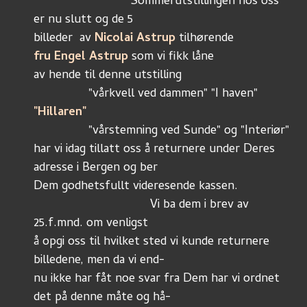
			   "Sommerutstillingen hos oss 
er nu slutt og de 5 
billeder  av 
Nicolai Astrup
 tilhørende 
fru Engel Astrup
 som vi fikk låne
av hende til denne utstilling 
		"vårkvell ved dammen" "I haven" 
"Hillaren" 
		"vårstemning ved Sunde" og "Interiør" 
har vi idag tillatt oss å returnere under Deres 
adresse i Bergen og ber
Dem godhetsfullt videresende kassen. 
			          Vi ba dem i brev av 
25.f.mnd. om venligst 
å opgi oss til hvilket sted vi kunde returnere 
billedene, men da vi end-
nu ikke har fåt noe svar fra Dem har vi ordnet 
det på denne måte og hå-