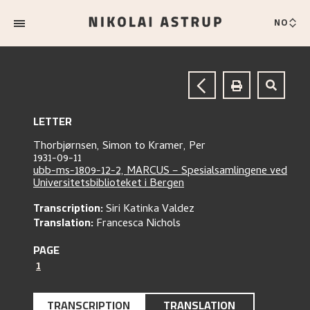
NO
LETTER
Thorbjørnsen, Simon
to
Kramer, Per
1931-09-11
ubb-ms-1809-12-2, MARCUS – Spesialsamlingene ved
Universitetsbiblioteket i Bergen
Transcription:
Siri Katinka Valdez
Translation:
Francesca Nichols
PAGE
1
TRANSCRIPTION
TRANSLATION