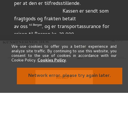
per at den er tilfredsstillende. 
			          Kassen er sendt som 
fragtgods og frakten betalt
til Bergen
av oss 
, og er transportassurance for 
reisen til Bergen 
kr. 29.000. – 
tegnet av oss. 
We use cookies to offer you a better experience and
			         Vi tør be dem underrette 
analyze site traffic. By continuing to use this website, you
consent to the use of cookies in accordance with our
oss om den kommer frem 
Cookie Policy.
Cookies Policy
.
til Bergen i god stand. 
"Foss og kværnhus"
Network error, please try again later.
ACCEPT
leveres tilbake til 
herr
William Nygaard jr., 
hvorfra det er kommet. 
Det var jo en avtale mellem 
fru Astrup og ham at det skulde deponeres der, 
da han, når han får råd, 
ønsker å kjøpe det. 