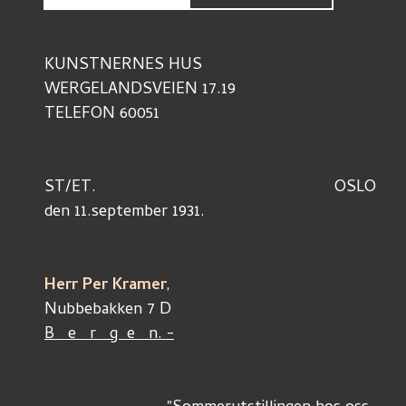
KUNSTNERNES HUS
WERGELANDSVEIEN 17.19
TELEFON 60051
ST/ET. 							OSLO 
den 11.september 1931. 
Herr Per Kramer
, 
Nubbebakken 7 D
B   e   r   g  e   n. -