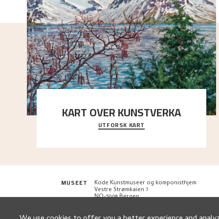
KART OVER KUNSTVERKA
UTFORSK KART
Utforsk stedene og utsiktene i Astrups malerier
MUSEET
Kode Kunstmuseer og komponisthjem
Vestre Strømkaien 7
NO-5008 Bergen