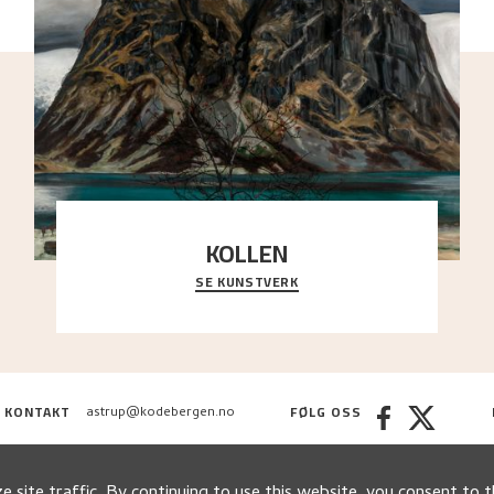
KOLLEN
SE KUNSTVERK
Et ruvende fjell dominerer bildeflaten, og står i
sterk kontrast til det spinkle rognetreet ute
..."
KONTAKT
FØLG OSS
astrup@kodebergen.no