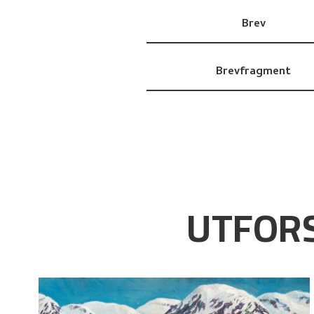
Brev
Brevfragment
UTFORS