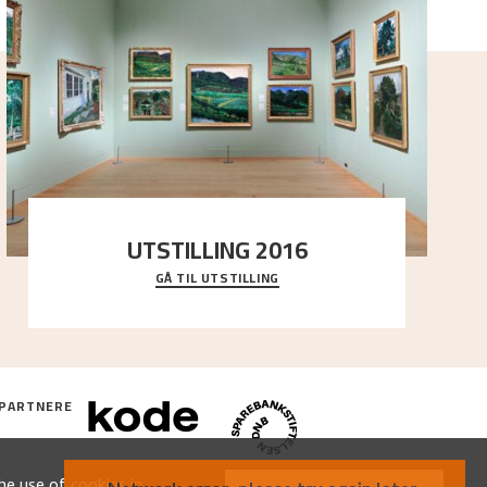
UTSTILLING 2016
GÅ TIL UTSTILLING
En komplett oversikt over Nikolai Astrups
utstillinger, fra debuten i 1900 og frem til i dag.
PARTNERE