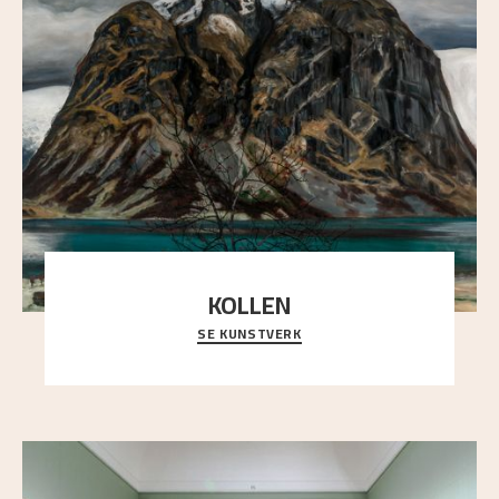
KOLLEN
SE KUNSTVERK
Et ruvende fjell dominerer bildeflaten, og står i
sterk kontrast til det spinkle rognetreet ute
..."