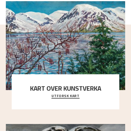
KART OVER KUNSTVERKA
UTFORSK KART
Utforsk stedene og utsiktene i Astrups malerier