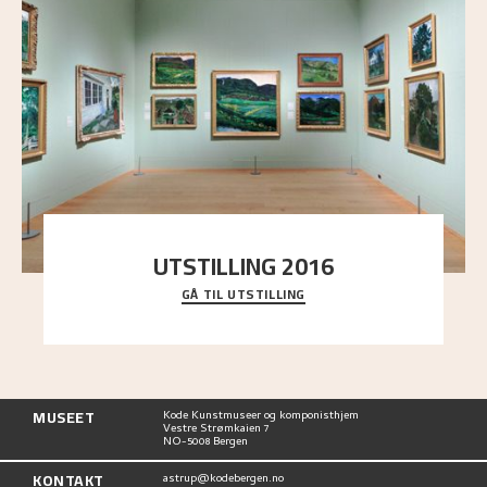
UTSTILLING 2016
GÅ TIL UTSTILLING
En komplett oversikt over Nikolai Astrups
utstillinger, fra debuten i 1900 og frem til i dag.
MUSEET
Kode Kunstmuseer og komponisthjem
Vestre Strømkaien 7
NO-5008 Bergen
KONTAKT
astrup@kodebergen.no