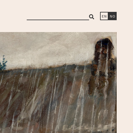
search
EN
NO