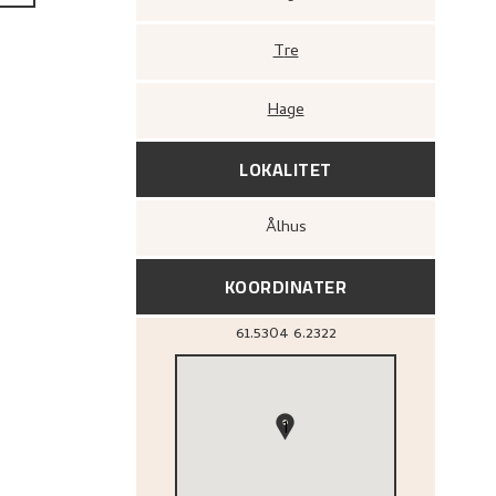
Tre
Hage
LOKALITET
Ålhus
KOORDINATER
61.5304
6.2322
1