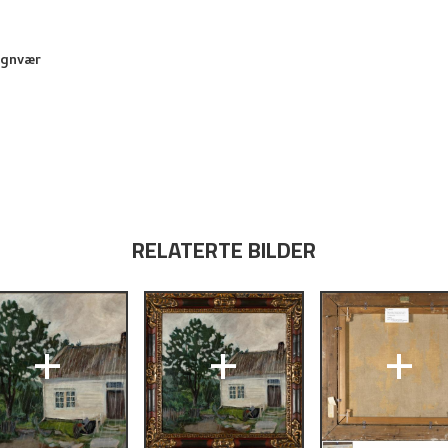
egnvær
RELATERTE BILDER
+
+
+