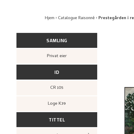
Hjem
Catalogue Raisonné
Prestegården i r
SAMLING
Privat eier
ID
CR 105
Loge K39
TITTEL