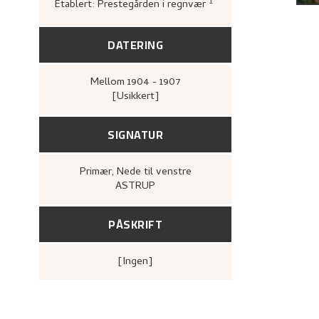
1
Etablert: Prestegården i regnvær
Astrup, Nikolai,
«No
DATERING
Mellom
1904 - 1907
[Usikkert]
SIGNATUR
Primær
, Nede til venstre
ASTRUP
PÅSKRIFT
[ingen]