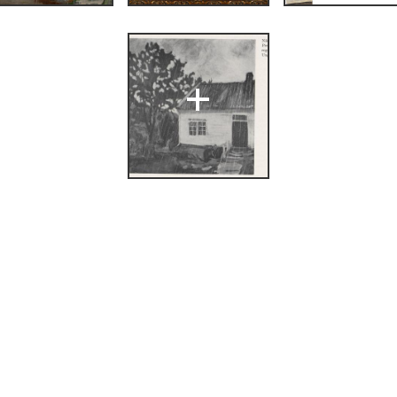
en ungdomsbrev»
,
222.
+