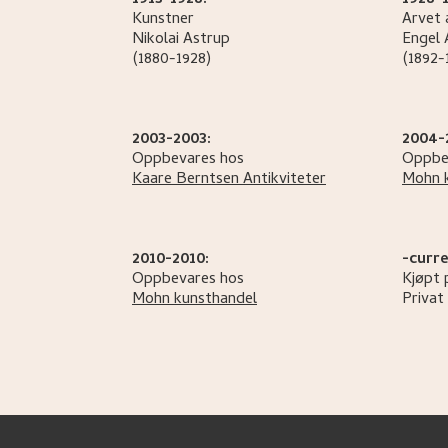
1913-1928:
1928-
Kunstner
Arvet 
Nikolai
Astrup
Engel
(1880-1928)
(1892-
2003-2003:
2004-
Oppbevares hos
Oppbe
Kaare Berntsen Antikviteter
Mohn 
2010-2010:
-curre
Oppbevares hos
Kjøpt 
Mohn kunsthandel
Privat 