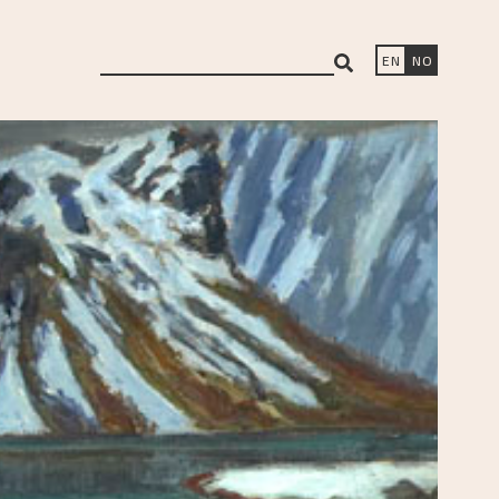
search
EN
NO