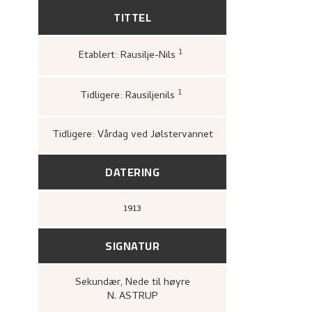
TITTEL
1
Etablert: Rausilje-Nils
Kinck, Hans E.; Astrup, Nikola
«Rausilje-Nils og Lue-Tjue
igjen»
,
1
Tidligere: Rausiljenils
Bergens Kunstforening,
Ni
1880–1928. Mindeutstilling
John Griegs Boktrykkeri, 
kunstforening, 1928),
17.
Tidligere: Vårdag ved Jølstervannet
DATERING
1913
SIGNATUR
Sekundær
, Nede til høyre
N. ASTRUP