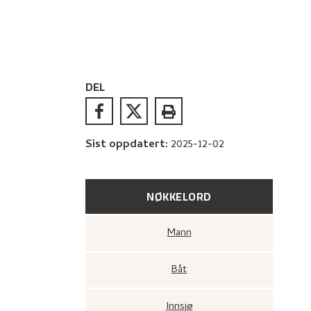
DEL
Sist oppdatert
:
2025-12-02
NØKKELORD
Mann
Båt
Innsjø