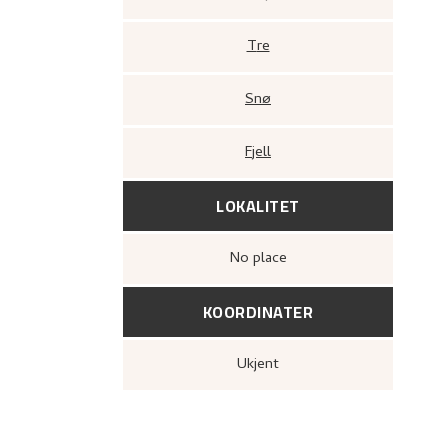
Tre
Snø
Fjell
LOKALITET
no place
KOORDINATER
Ukjent