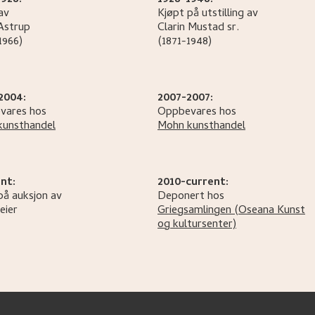
1928:
1928-1948:
av
Kjøpt på utstilling av
Astrup
Clarin
Mustad sr.
1966)
(1871-1948)
2004:
2007-2007:
vares hos
Oppbevares hos
kunsthandel
Mohn kunsthandel
nt:
2010-current:
på auksjon av
Deponert hos
eier
Griegsamlingen (Oseana Kunst
og kultursenter)