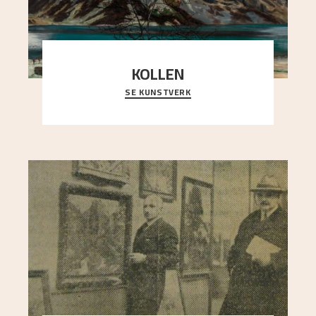
KOLLEN
SE KUNSTVERK
Et ruvende fjell dominerer bildeflaten, og står i
sterk kontrast til det spinkle rognetreet ute
..."