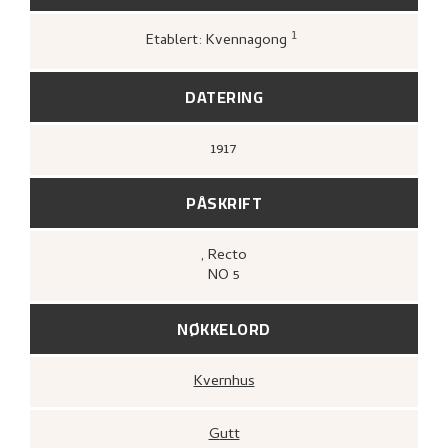
1
Etablert: Kvennagong
Greve, Kari,
«Nikolai Astrups tresnitt»
,
172.
DATERING
1917
PÅSKRIFT
, Recto
NO 5
NØKKELORD
Kvernhus
Gutt