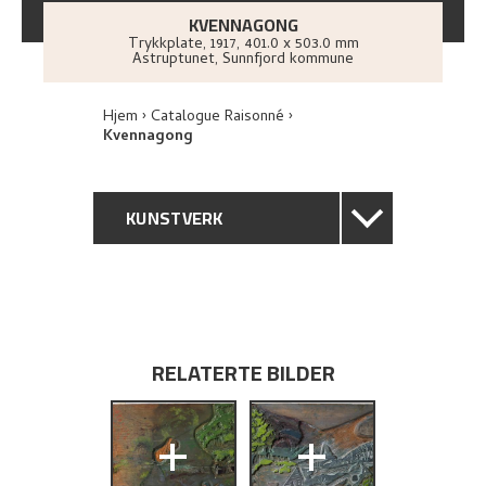
KVENNAGONG
Trykkplate
,
1917
, 401.0 x 503.0 mm
Astruptunet, Sunnfjord kommune
Hjem
Catalogue Raisonné
Kvennagong
KUNSTVERK
GENERELL BESKRIVELSE
TEKNISK INFORMASJON
RELATERTE BILDER
PROVENIENS
+
+
UTSTILLINGSHISTORIE