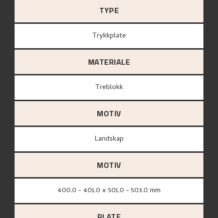
TYPE
Trykkplate
MATERIALE
treblokk
MOTIV
Landskap
MOTIV
400.0 - 401.0 x 501.0 - 503.0 mm
PLATE