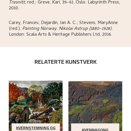
Tresnitt
,
red.: Greve, Kari,
39–61.
Oslo:
Labyrinth Press,
2010.
Carey, Frances; Dejardin, Ian A. C.; Stevens, MaryAnne
(red.)
.
Painting Norway. Nikolai Astrup (1880–1928)
.
London:
Scala Arts & Heritage Publishers Ltd,
2016.
RELATERTE KUNSTVERK
KVERNSTEMNING OG
KVENNAGONG