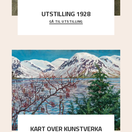
UTSTILLING 1928
GÅ TIL UTSTILLING
Då Astrup døydde i 1928, tok vennene Moritz
Kaland og Simon Thorbjørnsen initiativ til å
arrang
..."
KART OVER KUNSTVERKA