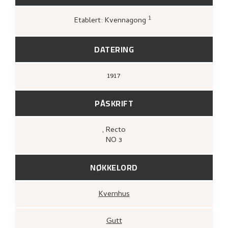
1
Etablert: Kvennagong
Greve, Kari,
«Nikolai Astrups tresnitt»
,
172.
DATERING
1917
PÅSKRIFT
, Recto
NO 3
NØKKELORD
Kvernhus
Gutt