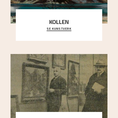
KOLLEN
SE KUNSTVERK
Et ruvende fjell dominerer bildeflaten, og står i
sterk kontrast til det spinkle rognetreet ute
..."