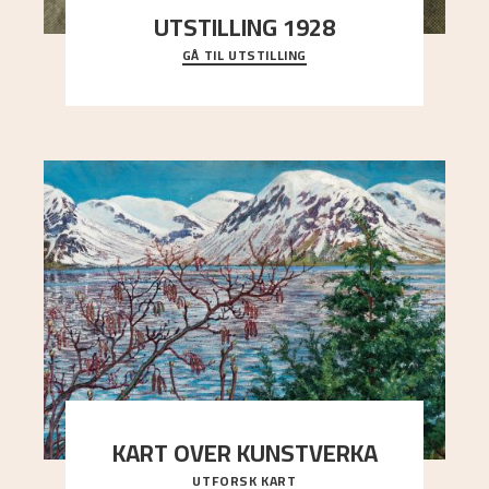
UTSTILLING 1928
GÅ TIL UTSTILLING
Då Astrup døydde i 1928, tok vennene Moritz
Kaland og Simon Thorbjørnsen initiativ til å
arrang
..."
KART OVER KUNSTVERKA
UTFORSK KART
Utforsk stedene og utsiktene i Astrups malerier