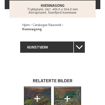
KVENNAGONG
Trykkplate
,
1917
, 405.0 x 504.0 mm
Astruptunet, Sunnfjord kommune
Hjem
Catalogue Raisonné
Kvennagong
KUNSTVERK
GENERELL BESKRIVELSE
TEKNISK INFORMASJON
RELATERTE BILDER
PROVENIENS
+
+
UTSTILLINGSHISTORIE