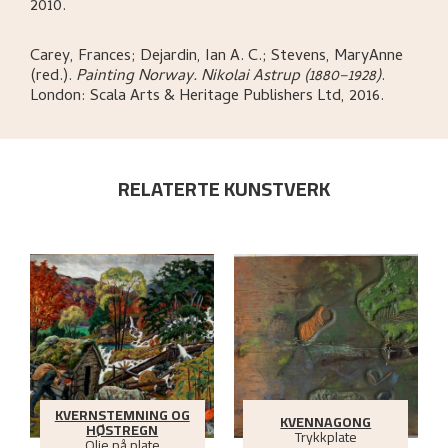
2010.
Carey, Frances; Dejardin, Ian A. C.; Stevens, MaryAnne
(red.)
.
Painting Norway. Nikolai Astrup (1880–1928)
.
London:
Scala Arts & Heritage Publishers Ltd,
2016.
RELATERTE KUNSTVERK
KVERNSTEMNING OG
KVENNAGONG
HØSTREGN
Trykkplate
Olje på plate