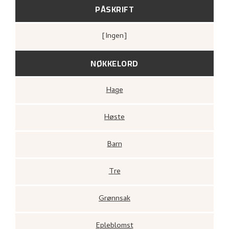
PÅSKRIFT
[ingen]
NØKKELORD
Hage
Høste
Barn
Tre
Grønnsak
Epleblomst