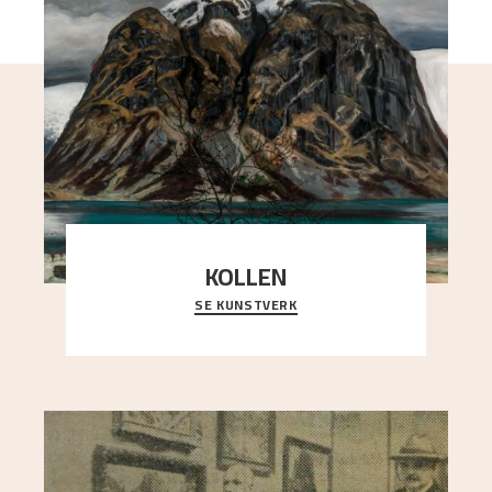
KOLLEN
SE KUNSTVERK
Et ruvende fjell dominerer bildeflaten, og står i
sterk kontrast til det spinkle rognetreet ute
..."