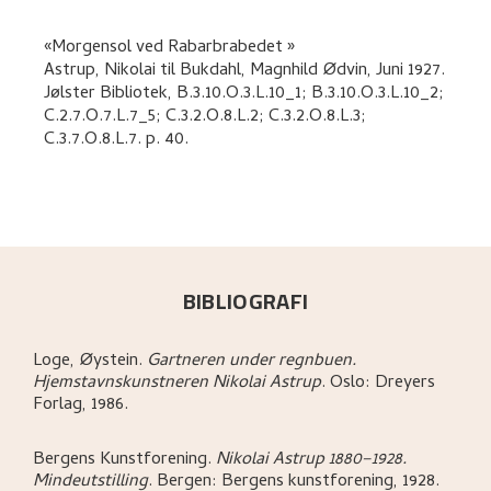
Morgensol ved Rabarbrabedet
Astrup, Nikolai
til
Bukdahl, Magnhild Ødvin
,
Juni 1927.
Jølster Bibliotek, B.3.10.O.3.L.10_1; B.3.10.O.3.L.10_2;
C.2.7.O.7.L.7_5; C.3.2.O.8.L.2; C.3.2.O.8.L.3;
C.3.7.O.8.L.7.
p. 40
.
BIBLIOGRAFI
Loge, Øystein
.
Gartneren under regnbuen.
Hjemstavnskunstneren Nikolai Astrup
.
Oslo:
Dreyers
Forlag,
1986.
Bergens Kunstforening
.
Nikolai Astrup 1880–1928.
Mindeutstilling
.
Bergen:
Bergens kunstforening,
1928.