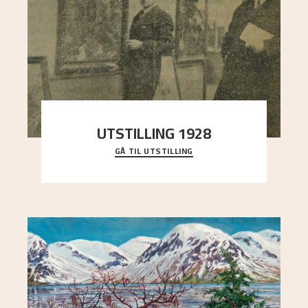
UTSTILLING 1928
GÅ TIL UTSTILLING
Då Astrup døydde i 1928, tok vennene Moritz
Kaland og Simon Thorbjørnsen initiativ til å
arrang
..."