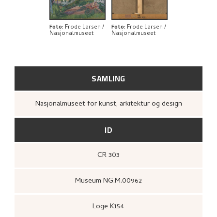
KUNSTNERENS NOTAT
BIBLIOGRAFI
Foto
:
Frode Larsen /
Foto
:
Frode Larsen /
Nasjonalmuseet
Nasjonalmuseet
RELATERTE KUNSTVERK
UTFORSK
SAMLING
Nasjonalmuseet for kunst, arkitektur og design
ID
CR 303
Museum NG.M.00962
Loge K154