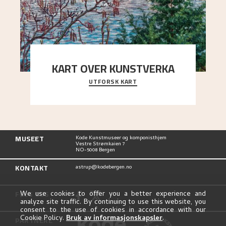
KART OVER KUNSTVERKA
UTFORSK KART
Utforsk stedene og utsiktene i Astrups malerier
MUSEET
Kode Kunstmuseer og komponisthjem
Vestre Strømkaien 7
NO-5008 Bergen
KONTAKT
astrup@kodebergen.no
FØLG OSS
We use cookies to offer you a better experience and
analyze site traffic. By continuing to use this website, you
consent to the use of cookies in accordance with our
Cookie Policy.
Bruk av informasjonskapsler
.
PARTNERE