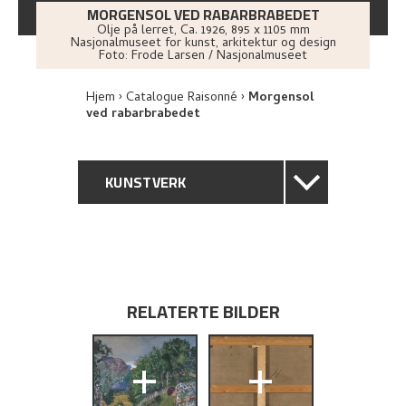
MORGENSOL VED RABARBRABEDET
Olje på lerret
,
Ca.
1926
, 895 x 1105 mm
Nasjonalmuseet for kunst, arkitektur og design
Foto:
Frode Larsen / Nasjonalmuseet
Hjem
Catalogue Raisonné
Morgensol
ved rabarbrabedet
KUNSTVERK
GENERELL BESKRIVELSE
TEKNISK INFORMASJON
RELATERTE BILDER
PROVENIENS
+
+
UTSTILLINGSHISTORIE