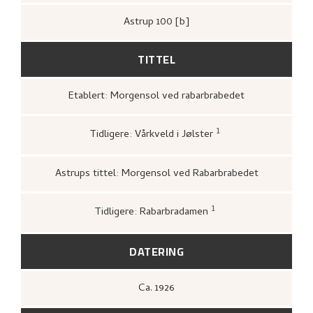
Astrup 100 [b]
TITTEL
Etablert: Morgensol ved rabarbrabedet
1
Tidligere: Vårkveld i Jølster
Nasjonalgalleriet,
Katalog over norsk
malerkunst
(Oslo: [s.n.], Nasjonalgalleriet,
1950),
17.
Astrups tittel: Morgensol ved Rabarbrabedet
1
Tidligere: Rabarbradamen
Bergens Kunstforening,
Nikolai Astrup
1880–1928. Mindeutstilling
(Bergen: A/S
John Griegs Boktrykkeri, Bergens
DATERING
kunstforening, 1928),
[no].
Ca.
1926