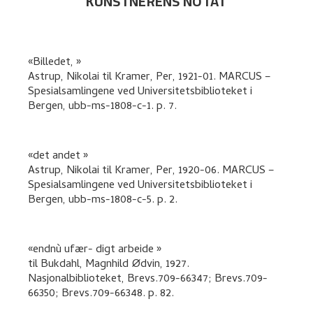
KUNSTNERENS NOTAT
Billedet,
Astrup, Nikolai
til
Kramer, Per
,
1921-01. MARCUS –
Spesialsamlingene ved Universitetsbiblioteket i
Bergen, ubb-ms-1808-c-1.
p. 7
.
det andet
Astrup, Nikolai
til
Kramer, Per
,
1920-06. MARCUS –
Spesialsamlingene ved Universitetsbiblioteket i
Bergen, ubb-ms-1808-c-5.
p. 2
.
endnù ufær- digt arbeide
til
Bukdahl, Magnhild Ødvin
,
1927.
Nasjonalbiblioteket, Brevs.709-66347; Brevs.709-
66350; Brevs.709-66348.
p. 82
.