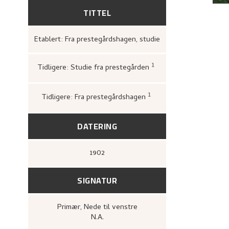
TITTEL
Etablert: Fra prestegårdshagen, studie
1
Tidligere: Studie fra prestegården
Bergens Kunstforen
1880–1928. Mindeutst
John Griegs Boktryk
kunstforening, 1928
1
Tidligere: Fra prestegårdshagen
Bergens Kunstforeni
1880–1928. Maleri, teg
A/S John Griegs Bokt
kunstforening, 1980)
DATERING
1902
SIGNATUR
Primær
, Nede til venstre
N.A.