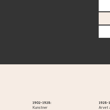
1902-1928:
1928-1
Kunstner
Arvet 