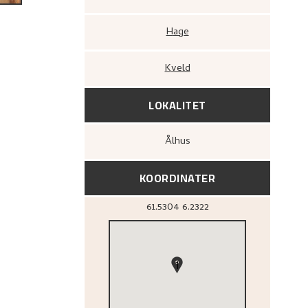
Hage
Kveld
LOKALITET
Ålhus
KOORDINATER
61.5304
6.2322
1