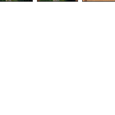
ing,
Nikolai Astrup
illing
(Bergen: A/S
keri, Bergens
),
19.
ng,
Nikolai Astrup
ning, grafikk
(Bergen:
rykkeri, Bergens
,
25.