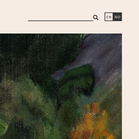
search
EN
NO