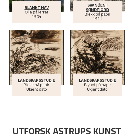
SVANØEN I
BLANKT HAV
SØNDFJORD
Olje på lerret
Blekk på papir
1904
1911
LANDSKAPSSTUDIE
LANDSKAPSSTUDIE
Blekk på papir
Blyant på papir
Ukjent dato
Ukjent dato
UTFORSK ASTRUPS KUNST