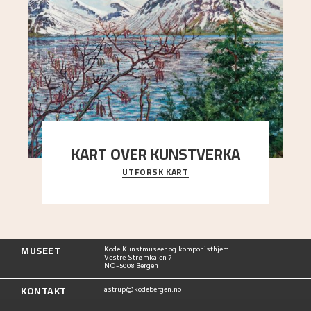
KART OVER KUNSTVERKA
UTFORSK KART
Utforsk stedene og utsiktene i Astrups malerier
MUSEET
Kode Kunstmuseer og komponisthjem
Vestre Strømkaien 7
NO-5008 Bergen
KONTAKT
astrup@kodebergen.no