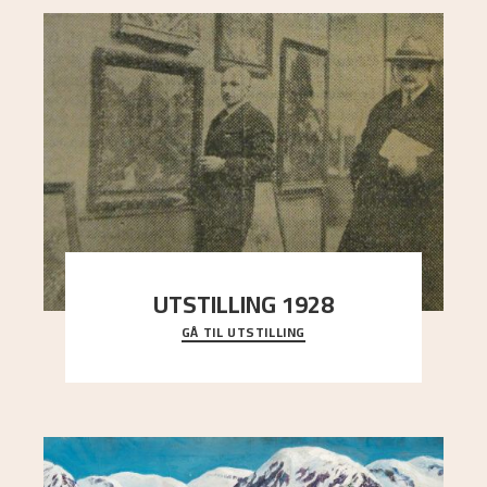
UTSTILLING 1928
GÅ TIL UTSTILLING
Då Astrup døydde i 1928, tok vennene Moritz
Kaland og Simon Thorbjørnsen initiativ til å
arrang
..."