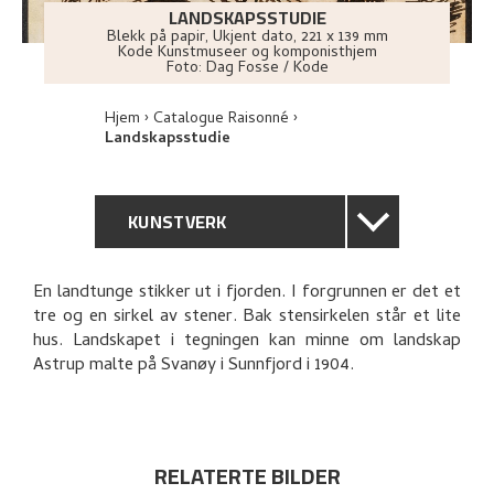
LANDSKAPSSTUDIE
Blekk på papir
,
Ukjent dato
, 221 x 139 mm
Kode Kunstmuseer og komponisthjem
Foto:
Dag Fosse / Kode
Hjem
Catalogue Raisonné
Landskapsstudie
KUNSTVERK
GENERELL BESKRIVELSE
En landtunge stikker ut i fjorden. I forgrunnen er det et
tre og en sirkel av stener. Bak stensirkelen står et lite
TEKNISK INFORMASJON
hus. Landskapet i tegningen kan minne om landskap
Astrup malte på Svanøy i Sunnfjord i 1904.
PROVENIENS
RELATERTE KUNSTVERK
RELATERTE BILDER