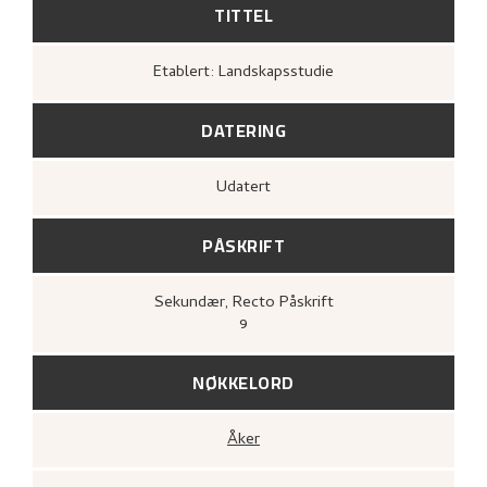
TITTEL
Etablert: Landskapsstudie
DATERING
Udatert
PÅSKRIFT
Sekundær
, Recto
Påskrift
9
NØKKELORD
Åker