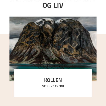
OG LIV
KOLLEN
SE KUNSTVERK
Et ruvende fjell dominerer bildeflaten, og står i
sterk kontrast til det spinkle rognetreet ute
..."