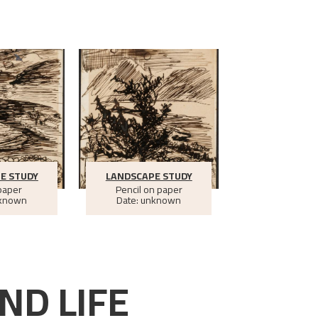
E STUDY
LANDSCAPE STUDY
paper
Pencil on paper
nknown
Date: unknown
ND LIFE