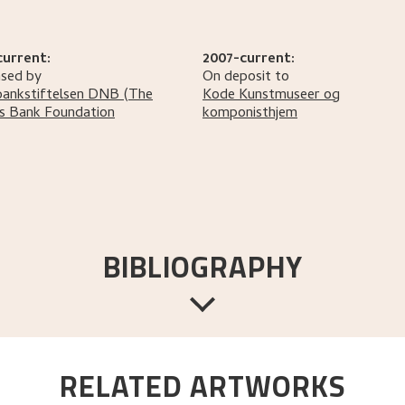
current:
2007-current:
sed by
On deposit to
bankstiftelsen DNB
(The
Kode Kunstmuseer og
s Bank Foundation
komponisthjem
BIBLIOGRAPHY
RELATED ARTWORKS
:
Aschehoug,
1912.