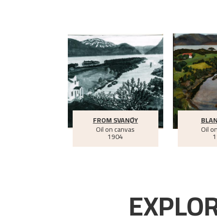
FROM SVANØY
BLAN
Oil on canvas
Oil o
1904
1
EXPLOR