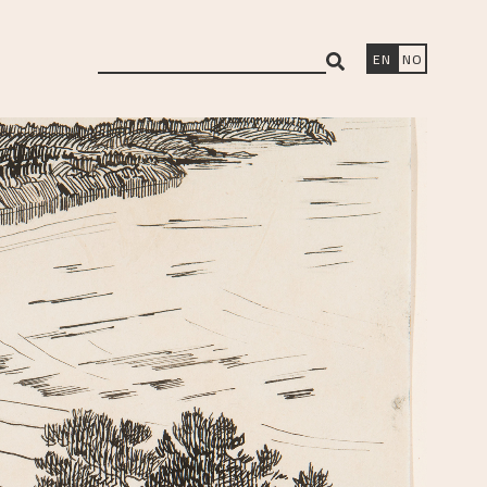
search
EN
NO