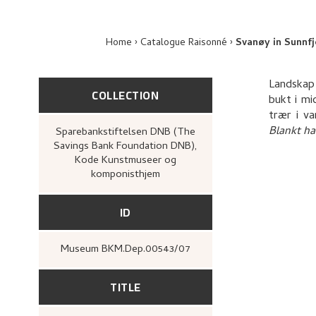
Home
Catalogue Raisonné
Svanøy in Sunnf
Landskap 
COLLECTION
bukt i mi
trær i va
Blankt h
Sparebankstiftelsen DNB (The
Savings Bank Foundation DNB),
Kode Kunstmuseer og
komponisthjem
ID
Museum BKM.Dep.00543/07
TITLE