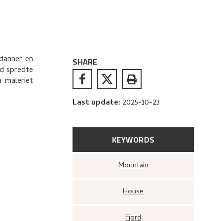
 danner en
SHARE
ed spredte
a maleriet
Last update
:
2025-10-23
KEYWORDS
Mountain
House
Fjord