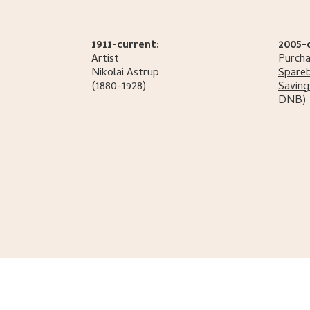
1911-current:
2005-
Artist
Purcha
Nikolai
Astrup
Spare
(1880-1928)
Saving
DNB)
Schou, Alhed
.
Svanöen i Söndfjord
.
Kristiania