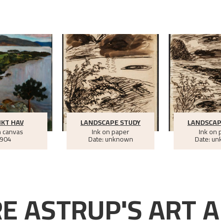
KT HAV
LANDSCAPE STUDY
LANDSCAP
n canvas
Ink on paper
Ink on 
904
Date: unknown
Date: u
E ASTRUP'S ART A