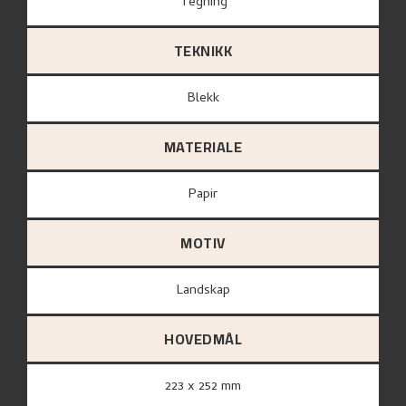
Tegning
TEKNIKK
Blekk
MATERIALE
papir
MOTIV
Landskap
HOVEDMÅL
223 x 252 mm