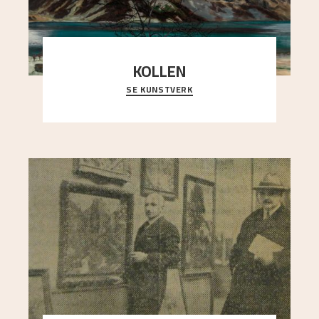
KOLLEN
SE KUNSTVERK
Et ruvende fjell dominerer bildeflaten, og står i
sterk kontrast til det spinkle rognetreet ute
..."