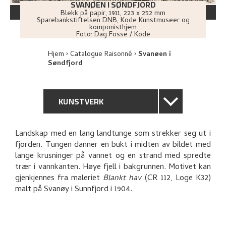
SVANØEN I SØNDFJORD
Blekk på papir
,
1911
, 223 x 252 mm
Sparebankstiftelsen DNB, Kode Kunstmuseer og
komponisthjem
Foto:
Dag Fosse / Kode
Hjem
Catalogue Raisonné
Svanøen i
Søndfjord
KUNSTVERK
GENERELL BESKRIVELSE
Landskap med en lang landtunge som strekker seg ut i
fjorden. Tungen danner en bukt i midten av bildet med
TEKNISK INFORMASJON
lange krusninger på vannet og en strand med spredte
trær i vannkanten. Høye fjell i bakgrunnen. Motivet kan
PROVENIENS
gjenkjennes fra maleriet
Blankt hav
(CR 112, Loge K32)
malt på Svanøy i Sunnfjord i 1904.
BIBLIOGRAFI