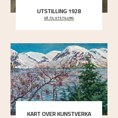
UTSTILLING 1928
GÅ TIL UTSTILLING
Då Astrup døydde i 1928, tok vennene Moritz
Kaland og Simon Thorbjørnsen initiativ til å
arrang
..."
KART OVER KUNSTVERKA