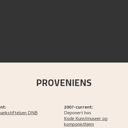
PROVENIENS
nt:
2007-current:
bankstiftelsen DNB
Deponert hos
Kode Kunstmuseer og
komponisthjem