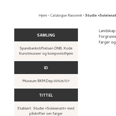
Hjem
Catalogue Raisonné
Studie «Soleiena
Landskap
SAMLING
Forgrunne
farger og
Sparebankstiftelsen DNB, Kode
Kunstmuseer og komponisthjem
ID
Museum BKM.Dep.00525/07
TITTEL
Etablert: Studie «Soleienatt» med
påskrifter om farger