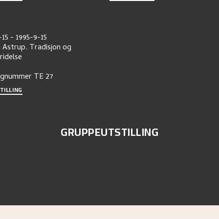
-15
-
1995-9-15
i Astrup. Tradisjon og
ridelse
r
ognummer
TE 27
TILLING
GRUPPEUTSTILLING