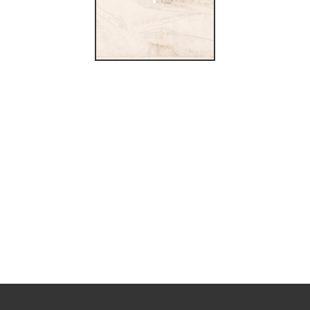
trup: tradisjon og
den]: Quorum &
stsenter, 1994),
35.