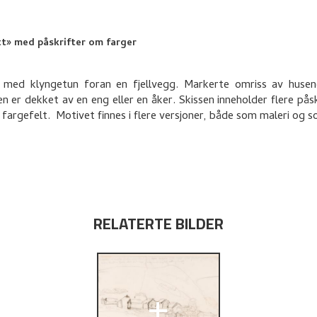
tt» med påskrifter om farger
 med klyngetun foran en fjellvegg. Markerte omriss av husene
n er dekket av en eng eller en åker. Skissen inneholder flere pås
 fargefelt. Motivet finnes i flere versjoner, både som maleri og 
RELATERTE BILDER
+