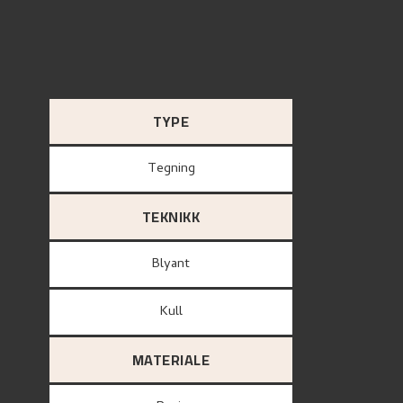
TYPE
Tegning
TEKNIKK
Blyant
Kull
MATERIALE