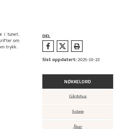
 i tunet.
DEL
krifter om
som trykk.
Sist oppdatert
:
2025-10-23
NØKKELORD
Gårdshus
Soleie
Åker