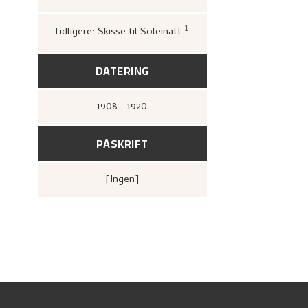
1
Tidligere: Skisse til Soleinatt
Loge, Øystein,
Nikolai As
overskridelse
([Høvikod
Artes, Henie-Onstad kun
DATERING
1908 - 1920
PÅSKRIFT
[ingen]