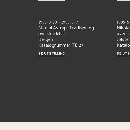
1995-3-18
-
1995-5-7
1995-5
Nikolai Astrup. Tradisjon og
Nikola
overskridelse
oversk
Bergen
Jølste
Katalognummer
TE 27
Katal
SE UTSTILLING
SE UTS