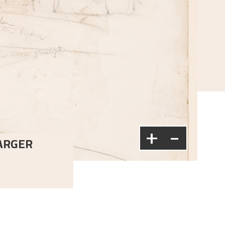
+
-
ARGER