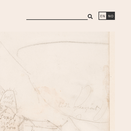
search
EN
NO