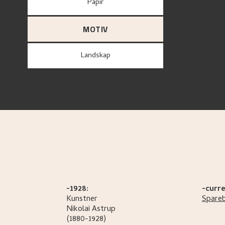
papir
MOTIV
Landskap
-1928:
-curre
Kunstner
Spare
Nikolai
Astrup
(1880-1928)