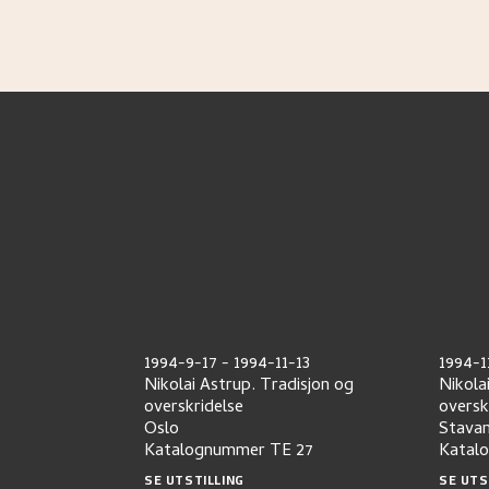
1994-9-17
-
1994-11-13
1994-1
Nikolai Astrup. Tradisjon og
Nikola
overskridelse
oversk
Oslo
Stava
Katalognummer
TE 27
Katal
SE UTSTILLING
SE UTS