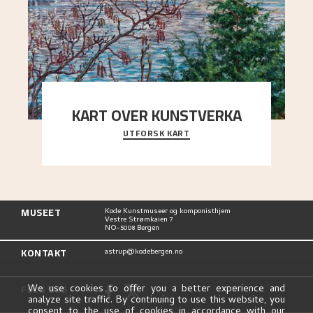
KART OVER KUNSTVERKA
UTFORSK KART
Utforsk stedene og utsiktene i Astrups malerier
MUSEET
Kode Kunstmuseer og komponisthjem
Vestre Strømkaien 7
NO-5008 Bergen
KONTAKT
astrup@kodebergen.no
FØLG OSS
We use cookies to offer you a better experience and
analyze site traffic. By continuing to use this website, you
consent to the use of cookies in accordance with our