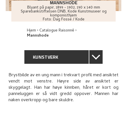
MANNSHODE
Blyant på papir
,
1899 - 1902
, 190 x 140 mm
Sparebankstiftelsen DNB, Kode Kunstmuseer og
komponisthjem
Foto:
Dag Fosse / Kode
Hjem
Catalogue Raisonné
Mannshode
KUNSTVERK
GENERELL BESKRIVELSE
Brystbilde av en ung mann i trekvart profil med ansiktet
vendt mot venstre. Høyre side av ansiktet er
TEKNISK INFORMASJON
skyggelagt. Han har høye kinnben, håret er kort og
panneluggen er så vidt gredd oppover. Mannen har
PROVENIENS
naken overkropp og bare skuldre.
UTSTILLINGSHISTORIE