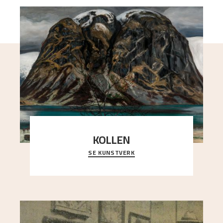
KOLLEN
SE KUNSTVERK
Et ruvende fjell dominerer bildeflaten, og står i
sterk kontrast til det spinkle rognetreet ute
..."