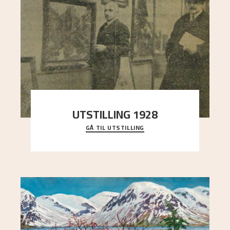
UTSTILLING 1928
GÅ TIL UTSTILLING
Då Astrup døydde i 1928, tok vennene Moritz
Kaland og Simon Thorbjørnsen initiativ til å
arrang
..."