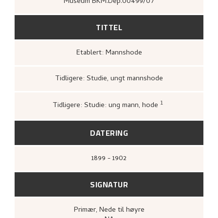
Museum BKM.Dep.00499/07
TITTEL
Etablert: Mannshode
Tidligere: Studie, ungt mannshode
1
Tidligere: Studie: ung mann, hode
Loge, Øystein,
Nikolai Astrup: tradisjon
overskridelse
([Høvikodden]: Quorum 
Artes, Henie-Onstad kunstsenter, 1994
DATERING
1899 - 1902
SIGNATUR
Primær
, Nede til høyre