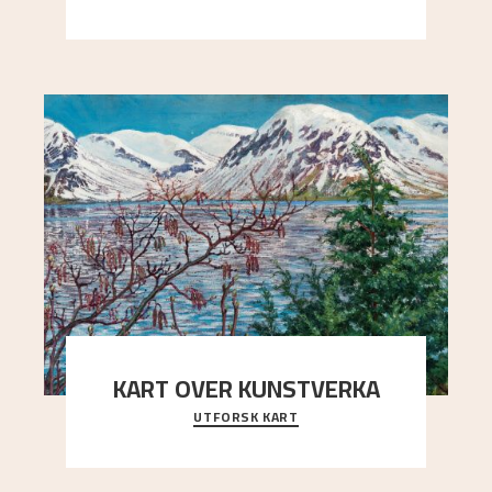
Kaland og Simon Thorbjørnsen initiativ til å
arrang
..."
KART OVER KUNSTVERKA
UTFORSK KART
Utforsk stedene og utsiktene i Astrups malerier