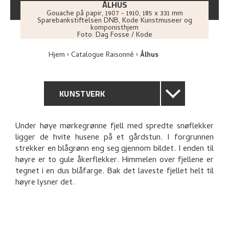
ÅLHUS
Gouache på papir
,
1907 - 1910
, 185 x 331 mm
Sparebankstiftelsen DNB, Kode Kunstmuseer og
komponisthjem
Foto:
Dag Fosse / Kode
Hjem
Catalogue Raisonné
Ålhus
KUNSTVERK
GENERELL BESKRIVELSE
Under høye mørkegrønne fjell med spredte snøflekker
ligger de hvite husene på et gårdstun. I forgrunnen
TEKNISK INFORMASJON
strekker en blågrønn eng seg gjennom bildet. I enden til
høyre er to gule åkerflekker. Himmelen over fjellene er
PROVENIENS
tegnet i en dus blåfarge. Bak det laveste fjellet helt til
høyre lysner det.
UTSTILLINGSHISTORIE
BIBLIOGRAFI