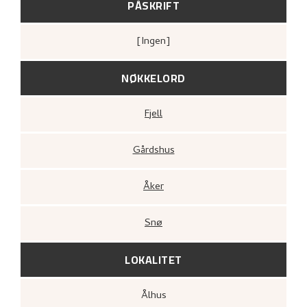
PÅSKRIFT
[ingen]
NØKKELORD
Fjell
Gårdshus
Åker
Snø
LOKALITET
Ålhus