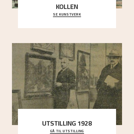
KOLLEN
SE KUNSTVERK
Et ruvende fjell dominerer bildeflaten, og står i
sterk kontrast til det spinkle rognetreet ute
..."
UTSTILLING 1928
GÅ TIL UTSTILLING
Då Astrup døydde i 1928, tok vennene Moritz