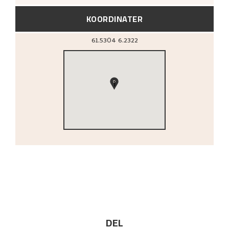
KOORDINATER
61.5304
6.2322
1
DEL