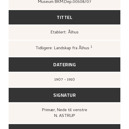
Museum BKM.Dep.00508/07
TITTEL
Etablert: Ålhus
1
Tidligere: Landskap fra Ålhus
Loge, Øystein,
Nikolai Astrup: tradisjon og
overskridelse
([Høvikodden]: Quorum &
Artes, Henie-Onstad kunstsenter, 1994),
3
DATERING
1907 - 1910
SIGNATUR
Primær
, Nede til venstre
N. ASTRUP