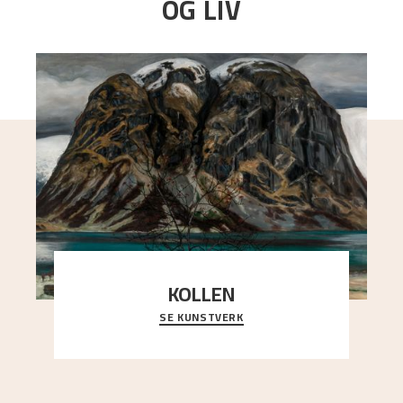
OG LIV
KOLLEN
SE KUNSTVERK
Et ruvende fjell dominerer bildeflaten, og står i
sterk kontrast til det spinkle rognetreet ute
..."