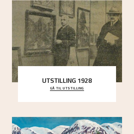
UTSTILLING 1928
GÅ TIL UTSTILLING
Då Astrup døydde i 1928, tok vennene Moritz
Kaland og Simon Thorbjørnsen initiativ til å
arrang
..."