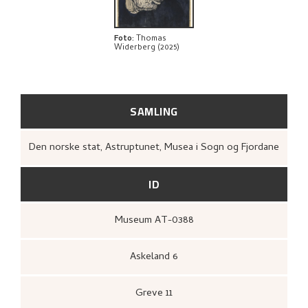
BIBLIOGRAFI
UTFORSK
Foto
:
Thomas
Widerberg (2025)
SAMLING
Den norske stat, Astruptunet, Musea i Sogn og Fjordane
ID
Museum AT-0388
Askeland 6
Greve 11