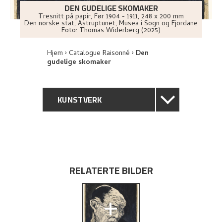
DEN GUDELIGE SKOMAKER
Tresnitt på papir
,
Før
1904 - 1911
, 248 x 200 mm
Den norske stat, Astruptunet, Musea i Sogn og Fjordane
Foto:
Thomas Widerberg (2025)
Hjem
Catalogue Raisonné
Den
gudelige skomaker
KUNSTVERK
GENERELL BESKRIVELSE
TEKNISK INFORMASJON
RELATERTE BILDER
PROVENIENS
+
UTSTILLINGSHISTORIE