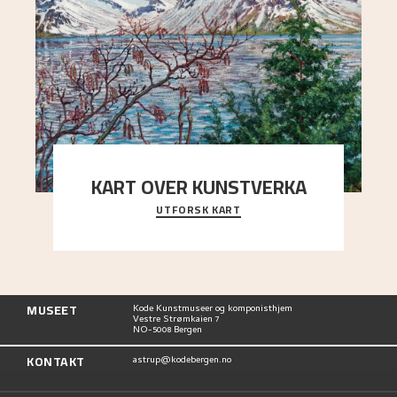
KART OVER KUNSTVERKA
UTFORSK KART
Utforsk stedene og utsiktene i Astrups malerier
MUSEET
Kode Kunstmuseer og komponisthjem
Vestre Strømkaien 7
NO-5008 Bergen
KONTAKT
astrup@kodebergen.no