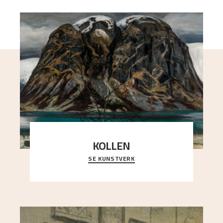
KOLLEN
SE KUNSTVERK
Et ruvende fjell dominerer bildeflaten, og står i
sterk kontrast til det spinkle rognetreet ute
..."