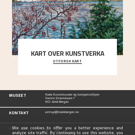
KART OVER KUNSTVERKA
UTFORSK KART
Utforsk stedene og utsiktene i Astrups malerier
MUSEET
Kode Kunstmuseer og komponisthjem
Vestre Strømkaien 7
NO-5008 Bergen
KONTAKT
astrup@kodebergen.no
FØLG OSS
We use cookies to offer you a better experience and
analyze site traffic. By continuing to use this website, you