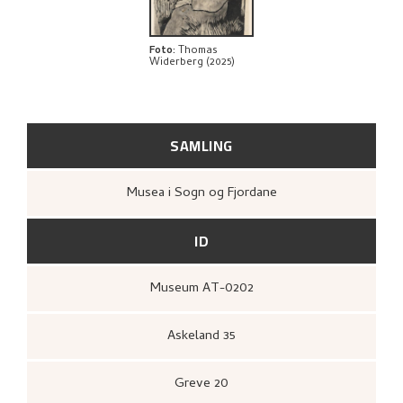
BIBLIOGRAFI
UTFORSK
Foto
:
Thomas
Widerberg (2025)
SAMLING
Musea i Sogn og Fjordane
ID
Museum AT-0202
Askeland 35
Greve 20