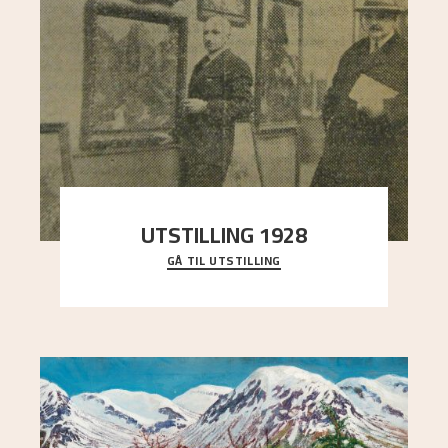
UTSTILLING 1928
GÅ TIL UTSTILLING
Då Astrup døydde i 1928, tok vennene Moritz
Kaland og Simon Thorbjørnsen initiativ til å
arrang
..."