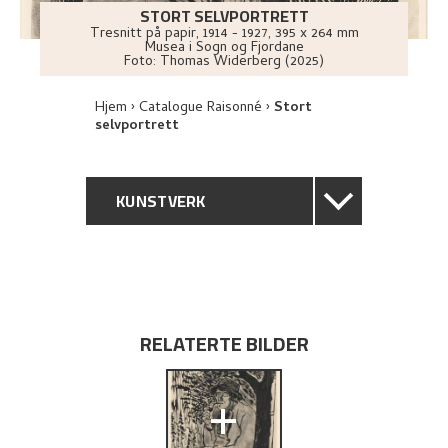
STORT SELVPORTRETT
Tresnitt på papir
,
1914 - 1927
, 395 x 264 mm
Musea i Sogn og Fjordane
Foto:
Thomas Widerberg (2025)
Hjem
Catalogue Raisonné
Stort
selvportrett
KUNSTVERK
GENERELL BESKRIVELSE
TEKNISK INFORMASJON
RELATERTE BILDER
PROVENIENS
+
UTSTILLINGSHISTORIE