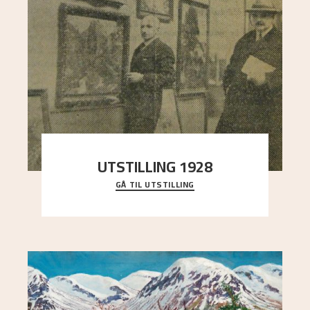
UTSTILLING 1928
GÅ TIL UTSTILLING
Då Astrup døydde i 1928, tok vennene Moritz
Kaland og Simon Thorbjørnsen initiativ til å
arrang
..."