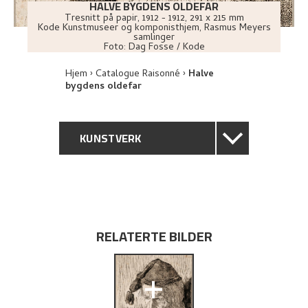
HALVE BYGDENS OLDEFAR
Tresnitt på papir
,
1912 - 1912
, 291 x 215 mm
Kode Kunstmuseer og komponisthjem, Rasmus Meyers
samlinger
Foto:
Dag Fosse / Kode
Hjem
Catalogue Raisonné
Halve
bygdens oldefar
KUNSTVERK
GENERELL BESKRIVELSE
TEKNISK INFORMASJON
RELATERTE BILDER
PROVENIENS
+
UTSTILLINGSHISTORIE