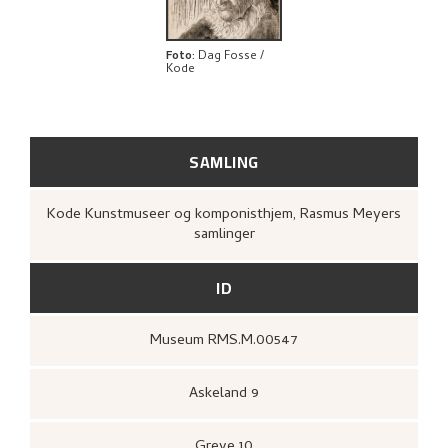
BIBLIOGRAFI
UTFORSK
Foto
:
Dag Fosse /
Kode
SAMLING
Kode Kunstmuseer og komponisthjem, Rasmus Meyers
samlinger
ID
Museum RMS.M.00547
Askeland 9
Greve 10