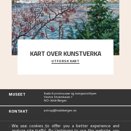
KART OVER KUNSTVERKA
UTFORSK KART
Utforsk stedene og utsiktene i Astrups malerier
MUSEET
Kode Kunstmuseer og komponisthjem
Vestre Strømkaien 7
NO-5008 Bergen
KONTAKT
astrup@kodebergen.no
FØLG OSS
We use cookies to offer you a better experience and