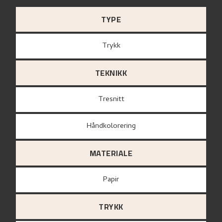
TYPE
Trykk
TEKNIKK
Tresnitt
Håndkolorering
MATERIALE
papir
TRYKK