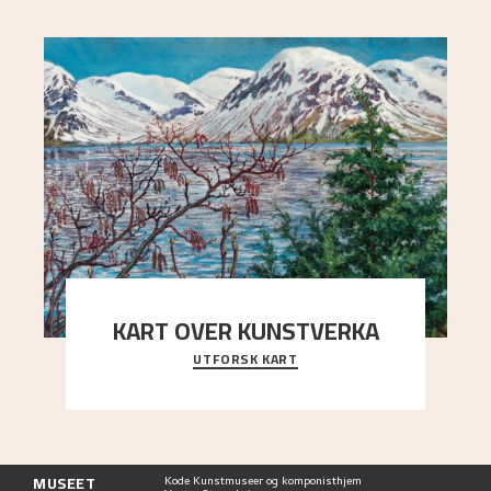
KART OVER KUNSTVERKA
UTFORSK KART
Utforsk stedene og utsiktene i Astrups malerier
MUSEET
Kode Kunstmuseer og komponisthjem