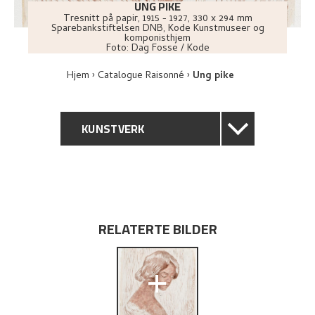
UNG PIKE
Tresnitt på papir
,
1915 - 1927
, 330 x 294 mm
Sparebankstiftelsen DNB, Kode Kunstmuseer og
komponisthjem
Foto:
Dag Fosse / Kode
Hjem
Catalogue Raisonné
Ung pike
KUNSTVERK
GENERELL BESKRIVELSE
TEKNISK INFORMASJON
RELATERTE BILDER
PROVENIENS
+
BIBLIOGRAFI
UTFORSK