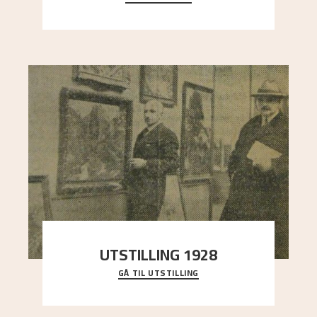
sterk kontrast til det spinkle rognetreet ute
..."
UTSTILLING 1928
GÅ TIL UTSTILLING
Då Astrup døydde i 1928, tok vennene Moritz
Kaland og Simon Thorbjørnsen initiativ til å
arrang
..."