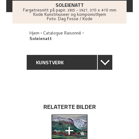
SOLEIENATT
Fargetresnitt på papir
,
1915 - 1927
, 370 x 470 mm
Kode Kunstmuseer og komponisthjem
Foto:
Dag Fosse / Kode
Hjem
Catalogue Raisonné
Soleienatt
KUNSTVERK
GENERELL BESKRIVELSE
TEKNISK INFORMASJON
RELATERTE BILDER
PROVENIENS
+
UTSTILLINGSHISTORIE