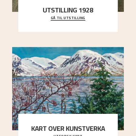
UTSTILLING 1928
GÅ TIL UTSTILLING
Då Astrup døydde i 1928, tok vennene Moritz
Kaland og Simon Thorbjørnsen initiativ til å
arrang
..."
KART OVER KUNSTVERKA