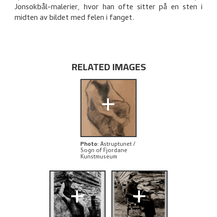
EXPLORE
Jonsokbål-malerier, hvor han ofte sitter på en sten i
midten av bildet med felen i fanget.
RELATED IMAGES
+
Photo
:
Astruptunet /
Sogn of Fjordane
Kunstmuseum
+
+