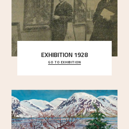
EXHIBITION 1928
GO TO EXHIBITION
When Astrup died in 1928, his friends Moritz Kaland
Simon Thorbjørnsen at the Art Society took
..."