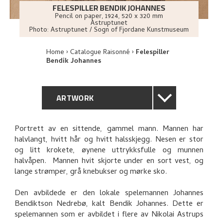
FELESPILLER BENDIK JOHANNES
Pencil on paper
,
1924
, 520 x 320 mm
Astruptunet
Photo:
Astruptunet / Sogn of Fjordane Kunstmuseum
Home
Catalogue Raisonné
Felespiller
Bendik Johannes
ARTWORK
GENERAL DESCRIPTION
Portrett av en sittende, gammel mann. Mannen har
halvlangt, hvitt hår og hvitt halsskjegg. Nesen er stor
TECHNICAL DESCRIPTION
og litt krokete, øynene uttrykksfulle og munnen
halvåpen. Mannen hvit skjorte under en sort vest, og
PROVENANCE
lange strømper, grå knebukser og mørke sko.
Den avbildede er den lokale spelemannen Johannes
RELATED ARTWORKS
Bendiktson Nedrebø, kalt Bendik Johannes. Dette er
spelemannen som er avbildet i flere av Nikolai Astrups