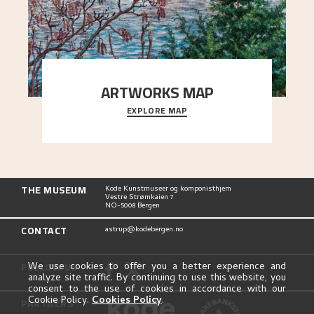
ARTWORKS MAP
EXPLORE MAP
Explore the locations and viewpoints in Astrup's
art.
THE MUSEUM
Kode Kunstmuseer og komponisthjem
Vestre Strømkaien 7
NO-5008 Bergen
CONTACT
astrup@kodebergen.no
FOLLOW US
We use cookies to offer you a better experience and
analyze site traffic. By continuing to use this website, you
consent to the use of cookies in accordance with our
Cookie Policy.
Cookies Policy
.
PARTNERS