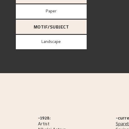
paper
MOTIF/SUBJECT
Landscape
-1928:
-curre
Artist
Spare