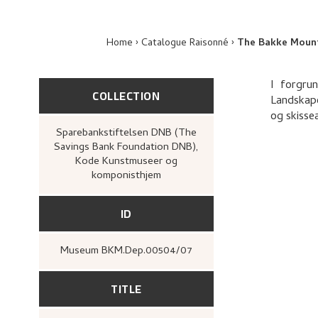
Home
Catalogue Raisonné
The Bakke Moun
I forgru
COLLECTION
Landskape
og skisse
Sparebankstiftelsen DNB (The
Savings Bank Foundation DNB),
Kode Kunstmuseer og
komponisthjem
ID
Museum BKM.Dep.00504/07
TITLE