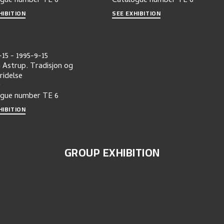
ogue number
TE 6
Catalogue number
TE 6
HIBITION
SEE EXHIBITION
-15
-
1995-9-15
i Astrup. Tradisjon og
ridelse
r
ogue number
TE 6
HIBITION
GROUP EXHIBITION