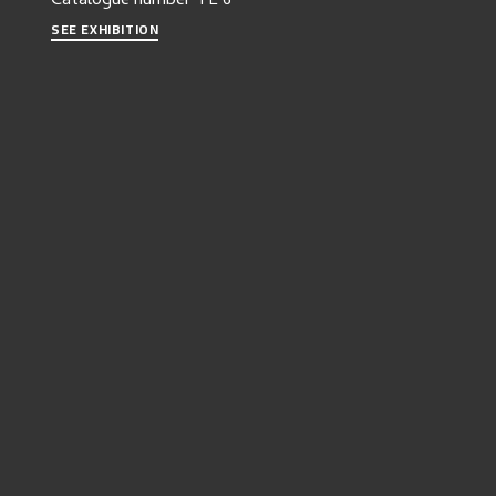
Catalogue number
TE 6
SEE EXHIBITION