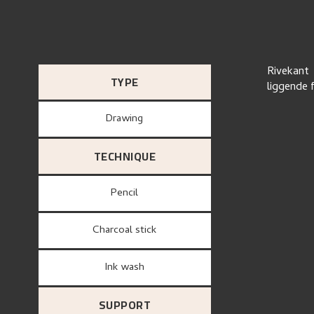
Rivekant 
TYPE
liggende 
Drawing
TECHNIQUE
Pencil
Charcoal stick
Ink wash
SUPPORT