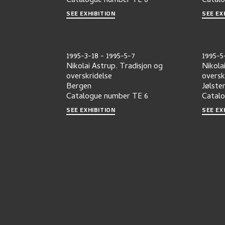
Catalogue number
TE 6
Catal
SEE EXHIBITION
SEE EX
1995-3-18
-
1995-5-7
1995-5
Nikolai Astrup. Tradisjon og
Nikola
overskridelse
oversk
Bergen
Jølste
Catalogue number
TE 6
Catal
SEE EXHIBITION
SEE EX