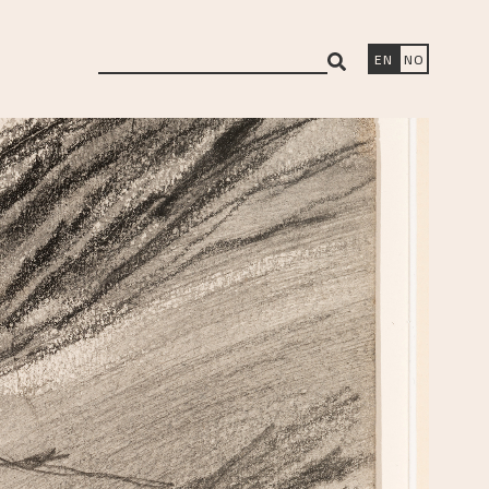
search
EN
NO