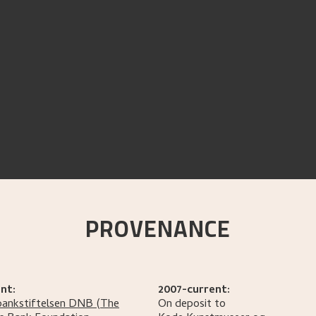
PROVENANCE
nt:
2007-current:
bankstiftelsen DNB
(The
On deposit to