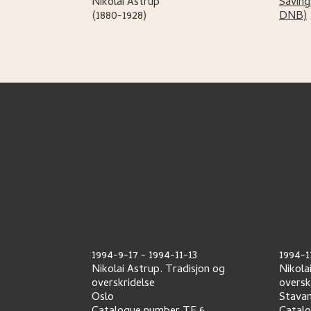
Nikolai
Astrup
Saving
(1880-1928)
DNB)
1994-9-17
-
1994-11-13
1994-1
Nikolai Astrup. Tradisjon og
Nikola
overskridelse
oversk
Oslo
Stava