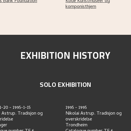
s Bank Foundation
Kode Kunstmuseer og
komponisthjem
EXHIBITION HISTORY
SOLO EXHIBITION
1-20
-
1995-1-15
1995
-
1995
i Astrup. Tradisjon og
Nikolai Astrup. Tradisjon og
ridelse
overskridelse
nger
Trondheim