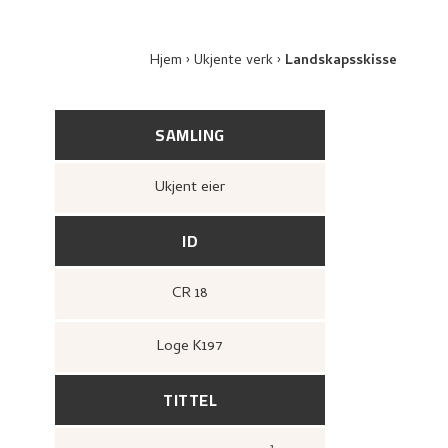
Hjem
Ukjente verk
Landskapsskisse
SAMLING
Ukjent eier
ID
CR 18
Loge K197
TITTEL