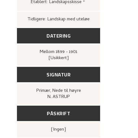
1
Etablert: Landskapsskisse
Loge, Øystein,
Gartnere
Hjemstavnskunstneren N
(Oslo: Dreyers Forlag, 1
Tidligere: Landskap med uteløe
DATERING
Mellom
1899 - 1901
[Usikkert]
SIGNATUR
Primær
, Nede til høyre
N. ASTRUP
PÅSKRIFT
[ingen]