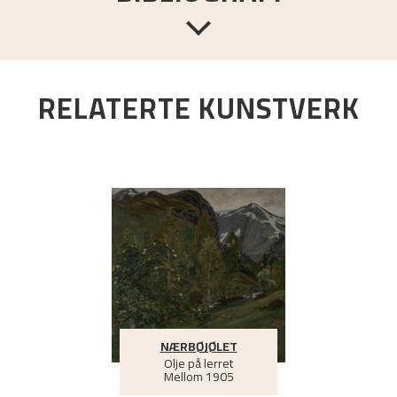
RELATERTE KUNSTVERK
emstavnskunstneren Nikolai Astrup
.
Oslo:
Dreyers Forlag,
1986.
NÆRBØJØLET
Olje på lerret
Mellom
1905