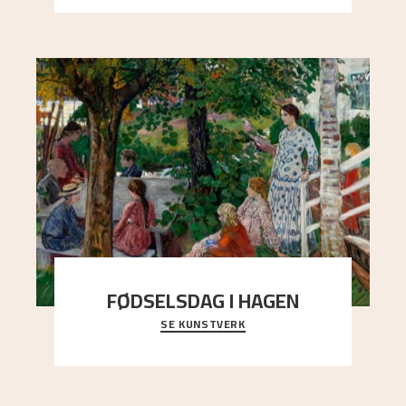
FØDSELSDAG I HAGEN
SE KUNSTVERK
En gruppe mennesker er samlet under de store
trekronene i prestegårdshagen...