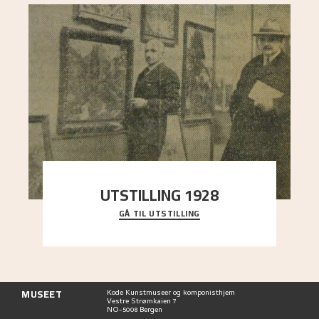
UTSTILLING 1928
GÅ TIL UTSTILLING
Då Astrup døydde i 1928, tok vennene Moritz
Kaland og Simon Thorbjørnsen initiativ til å
arrang
..."
MUSEET
Kode Kunstmuseer og komponisthjem
Vestre Strømkaien 7
NO-5008 Bergen