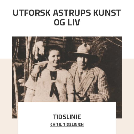
UTFORSK ASTRUPS KUNST
OG LIV
TIDSLINJE
GÅ TIL TIDSLINJEN
Bli kjent med Nikolai Astrups liv, kunstnerskap og
ettermæle i en interaktiv presentasjon.