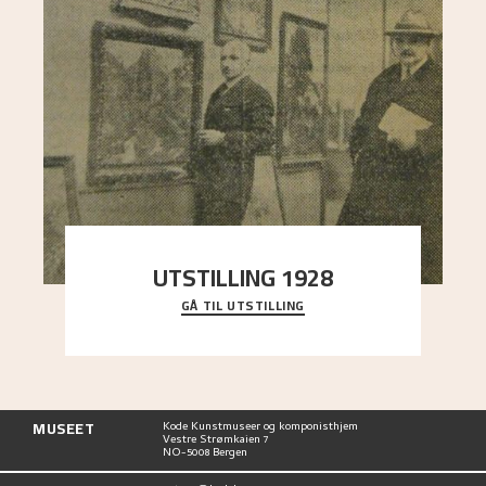
UTSTILLING 1928
GÅ TIL UTSTILLING
Då Astrup døydde i 1928, tok vennene Moritz
Kaland og Simon Thorbjørnsen initiativ til å
arrang
..."
MUSEET
Kode Kunstmuseer og komponisthjem
Vestre Strømkaien 7
NO-5008 Bergen