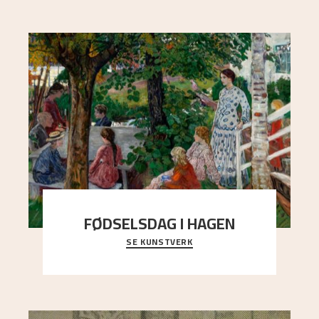
FØDSELSDAG I HAGEN
SE KUNSTVERK
En gruppe mennesker er samlet under de store
trekronene i prestegårdshagen...