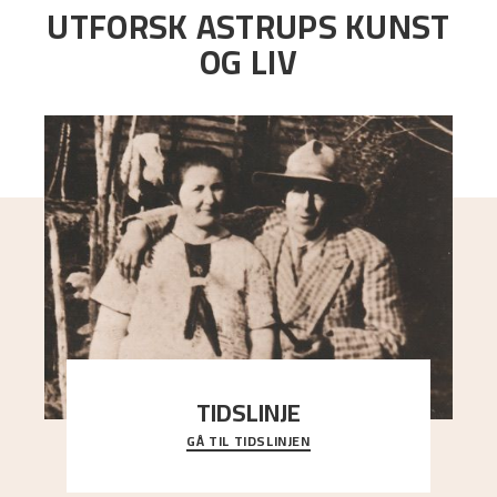
UTFORSK ASTRUPS KUNST
OG LIV
TIDSLINJE
GÅ TIL TIDSLINJEN
Bli kjent med Nikolai Astrups liv, kunstnerskap og
ettermæle i en interaktiv presentasjon.