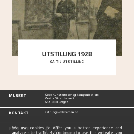
UTSTILLING 1928
GÅ TIL UTSTILLING
Då Astrup døydde i 1928, tok vennene Moritz
Kaland og Simon Thorbjørnsen initiativ til å
arrang
..."
MUSEET
Kode Kunstmuseer og komponisthjem
Vestre Strømkaien 7
NO-5008 Bergen
KONTAKT
astrup@kodebergen.no
FØLG OSS
We use cookies to offer you a better experience and
analyze site traffic. By continuing to use this website, you