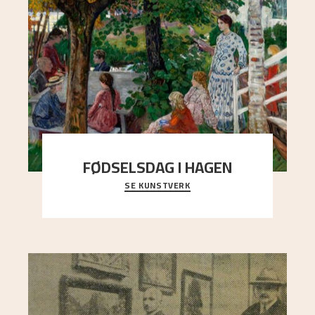
FØDSELSDAG I HAGEN
SE KUNSTVERK
En gruppe mennesker er samlet under de store
trekronene i prestegårdshagen...