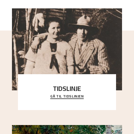
TIDSLINJE
GÅ TIL TIDSLINJEN
Bli kjent med Nikolai Astrups liv, kunstnerskap og
ettermæle i en interaktiv presentasjon.