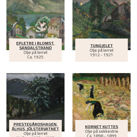
EPLETRE I BLOMST,
TUNGJELET
SANDALSTRAND
Olje på lerret
Olje på lerret
1912 - 1921
Ca.
1925
PRESTEGÅRDSHAGEN,
KORNET KUTTES
ÅLHUS, JØLSTERVATNET
Olje på sekkestrie
Olje på lerret
Ca.
1898 - 1899