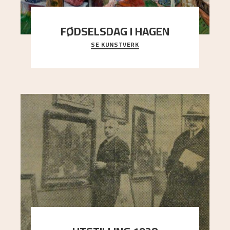
FØDSELSDAG I HAGEN
SE KUNSTVERK
En gruppe mennesker er samlet under de store
trekronene i prestegårdshagen...