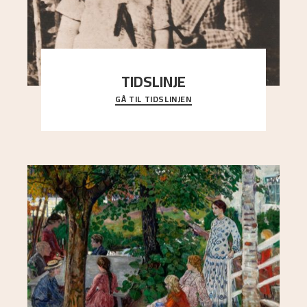
TIDSLINJE
GÅ TIL TIDSLINJEN
Bli kjent med Nikolai Astrups liv, kunstnerskap og
ettermæle i en interaktiv presentasjon.