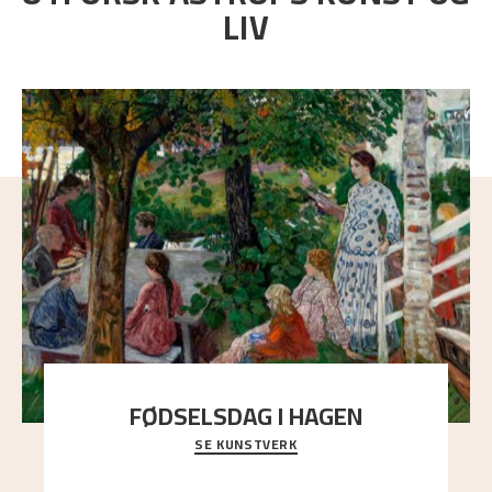
LIV
FØDSELSDAG I HAGEN
SE KUNSTVERK
En gruppe mennesker er samlet under de store
trekronene i prestegårdshagen...