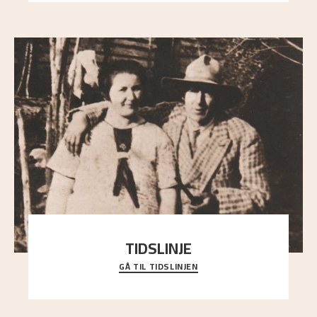
TIDSLINJE
GÅ TIL TIDSLINJEN
Bli kjent med Nikolai Astrups liv, kunstnerskap og
ettermæle i en interaktiv presentasjon.