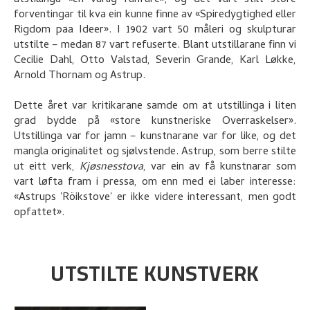
utstillinga «en vårlig fanfare», og det vart stilt store
forventingar til kva ein kunne finne av «Spiredygtighed eller
Rigdom paa Ideer». I 1902 vart 50 måleri og skulpturar
utstilte – medan 87 vart refuserte. Blant utstillarane finn vi
Cecilie Dahl, Otto Valstad, Severin Grande, Karl Løkke,
Arnold Thornam og Astrup.
Dette året var kritikarane samde om at utstillinga i liten
grad bydde på «store kunstneriske Overraskelser».
Utstillinga var for jamn – kunstnarane var for like, og det
mangla originalitet og sjølvstende. Astrup, som berre stilte
ut eitt verk,
Kjøsnesstova
, var ein av få kunstnarar som
vart løfta fram i pressa, om enn med ei laber interesse:
«Astrups 'Röikstove' er ikke videre interessant, men godt
opfattet».
UTSTILTE KUNSTVERK