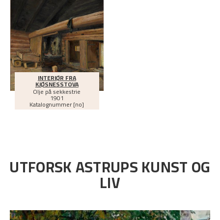
INTERIØR FRA
KJØSNESSTOVA
Olje på sekkestrie
1901
Katalognummer [no]
UTFORSK ASTRUPS KUNST OG
LIV