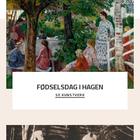
FØDSELSDAG I HAGEN
SE KUNSTVERK
En gruppe mennesker er samlet under de store
trekronene i prestegårdshagen...