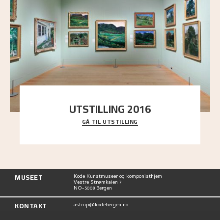
UTSTILLING 2016
GÅ TIL UTSTILLING
En komplett oversikt over Nikolai Astrups
utstillinger, fra debuten i 1900 og frem til i dag.
MUSEET
Kode Kunstmuseer og komponisthjem
Vestre Strømkaien 7
NO-5008 Bergen
KONTAKT
astrup@kodebergen.no