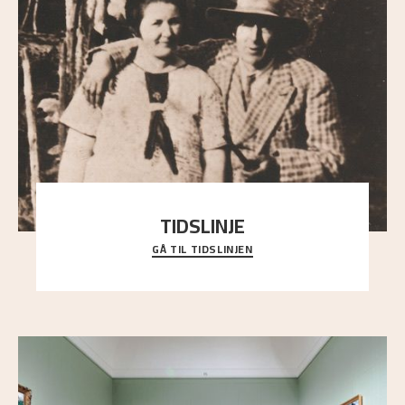
TIDSLINJE
GÅ TIL TIDSLINJEN
Bli kjent med Nikolai Astrups liv, kunstnerskap og
ettermæle i en interaktiv presentasjon.