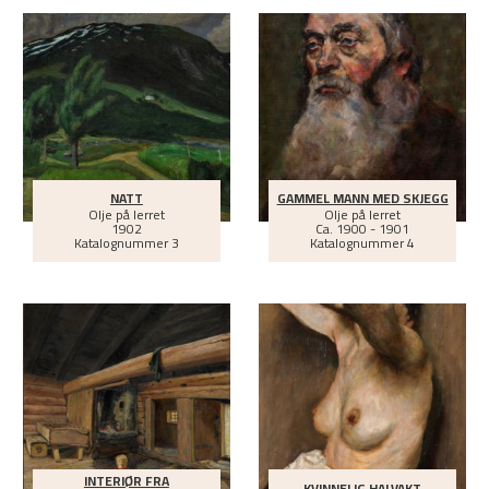
NATT
GAMMEL MANN MED SKJEGG
Olje på lerret
Olje på lerret
1902
Ca.
1900 - 1901
Katalognummer 3
Katalognummer 4
INTERIØR FRA
KVINNELIG HALVAKT