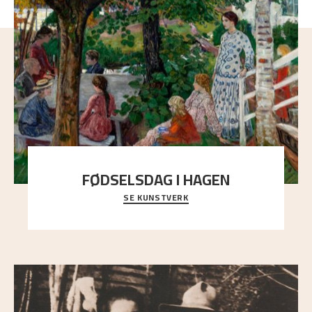
FØDSELSDAG I HAGEN
SE KUNSTVERK
En gruppe mennesker er samlet under de store
trekronene i prestegårdshagen...