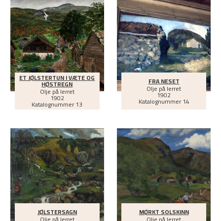
ET JØLSTERTUN I VÆTE OG
FRA NESET
HØSTREGN
Olje på lerret
Olje på lerret
1902
1902
Katalognummer 14
Katalognummer 13
JØLSTERSAGN
MØRKT SOLSKINN
Olje på lerret
Olje på lerret