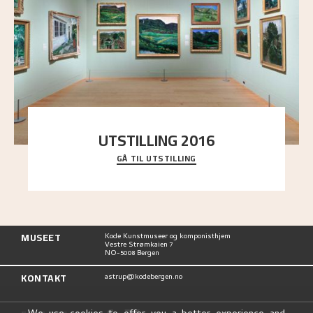
UTSTILLING 2016
GÅ TIL UTSTILLING
En komplett oversikt over Nikolai Astrups
utstillinger, fra debuten i 1900 og frem til i dag.
MUSEET
Kode Kunstmuseer og komponisthjem
Vestre Strømkaien 7
NO-5008 Bergen
KONTAKT
astrup@kodebergen.no